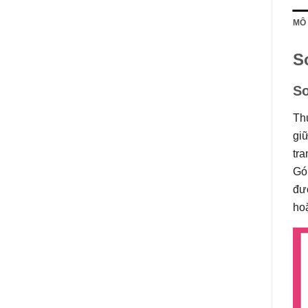
MÔ
S
So
Thư
gi
tr
Góp
đượ
ho