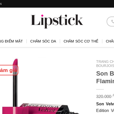
N
NG ĐIỂM MẶT
CHĂM SÓC DA
CHĂM SÓC CƠ THỂ
CHĂ
TRANG C
BOURJOIS
ảm giá
Son B
Flami
320.000
Son Velv
Edition 