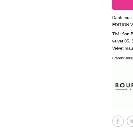
Danh mục
EDITION 
Thẻ:
Son B
velvet 05
,
Velvet màu
Brands:
Bour