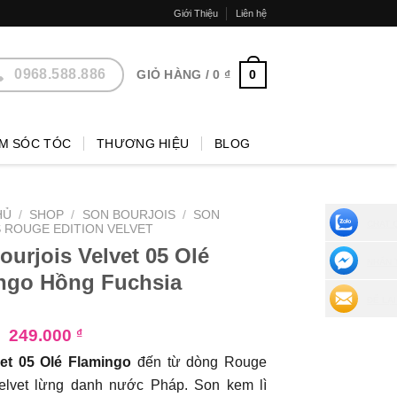
Giới Thiệu
Liên hệ
0968.588.886
0
GIỎ HÀNG /
0
₫
M SÓC TÓC
THƯƠNG HIỆU
BLOG
HỦ
/
SHOP
/
SON BOURJOIS
/
SON
CHAT 
 ROUGE EDITION VELVET
ourjois Velvet 05 Olé
NHẮN 
ngo Hồng Fuchsia
ĐỂ LẠI
₫
249.000
₫
et 05 Olé Flamingo
đến từ dòng Rouge
Velvet lừng danh nước Pháp. Son kem lì