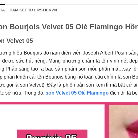
 TẢ
CAM KẾT TỪ LIPSTICKVN
on Bourjois Velvet 05 Olé Flamingo Hồ
n Velvet 05
ơng hiệu Bourjois do nam diễn viên Joseph Albert Posin sáng 
ữ được sức hút riêng. Mang phương châm là tôn vinh nét đẹp 
ang Pháp sáng tạo ra bao sản phẩm son môi, phấn má…say lòn
 phần khiến cái tên Bourjois bùng nổ toàn cầu chính là son Bo
c gọi là son Velvet). Đây là phiên bản son kem lì mà bất cứ ai 
ặc sở hữu. Trong đó,
son Velvet 05 Olé Flamingo
đích thị là b