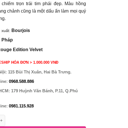
 chiếm trọn trái tim phái đẹp. Màu hồng
ang chảnh cũng là một dấu ấn làm mọi quý
ng.
Bourjois
 xuất:
Pháp
:
ouge Edition Velvet
SHIP HÓA ĐƠN > 1.000.000 VNĐ
Nội:
115 Bùi Thị Xuân, Hai Bà Trưng.
line:
0968.588.886
 HCM:
179 Huỳnh Văn Bánh, P.11, Q.Phú
line:
0981.115.928