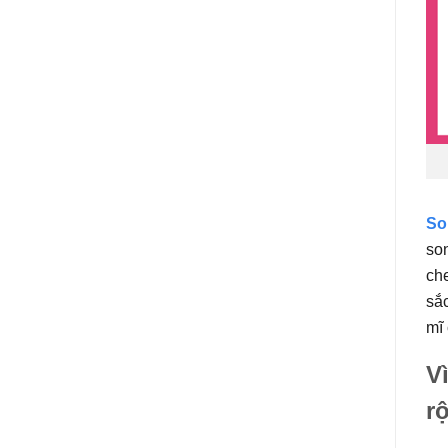
So
son
che
sắc
mĩ 
V
r