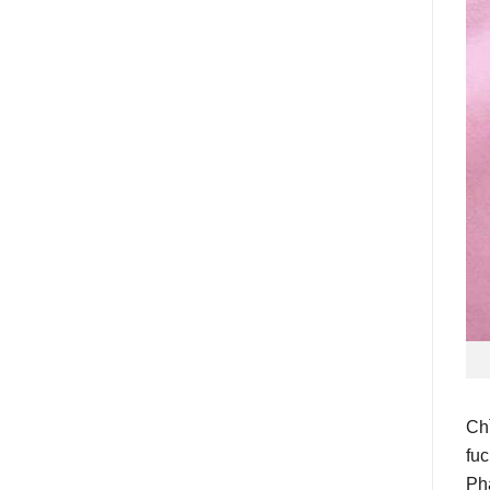
Ch
fu
Ph