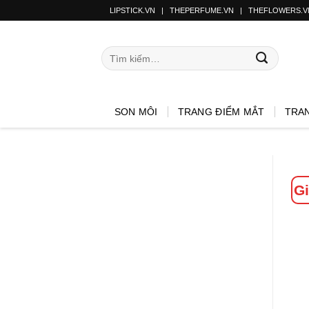
LIPSTICK.VN
|
THEPERFUME.VN
|
THEFLOWERS.V
SON MÔI
TRANG ĐIỂM MẮT
TRA
Gi