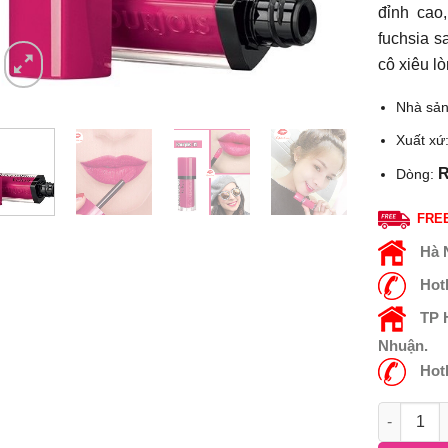
đỉnh cao,
fuchsia s
cô xiêu lò
Nhà sản
Xuất xứ
R
Dòng:
FREE
Hà 
Hot
TP
Nhuận.
Hot