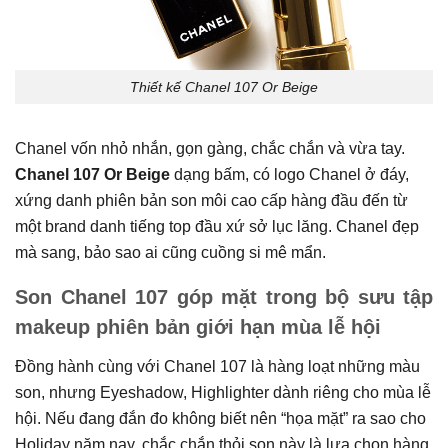
Thiết kế Chanel 107 Or Beige
Chanel vốn nhỏ nhắn, gọn gàng, chắc chắn và vừa tay.
Chanel 107 Or Beige
dạng bấm, có logo Chanel ở đáy,
xứng danh phiên bản son môi cao cấp hàng đầu đến từ
một brand danh tiếng top đầu xứ sở lục lăng. Chanel đẹp
mà sang, bảo sao ai cũng cuồng si mê mẩn.
Son Chanel 107 góp mặt trong bộ sưu tập
makeup phiên bản giới hạn mùa lễ hội
Đồng hành cùng với Chanel 107 là hàng loạt những màu
son, nhưng Eyeshadow, Highlighter dành riêng cho mùa lễ
hội. Nếu đang đắn đo không biết nên “họa mặt” ra sao cho
Holiday năm nay, chắc chắn thỏi son này là lựa chọn hàng