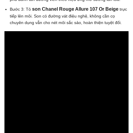
son
Chanel Rouge Allure 107 Or Beige
Bước 3: Tô
trực
tiếp lên môi. Son có đường vát điệu nghệ, không cần cọ
chuyên dụng vẫn cho nét môi sắc sảo, hoàn thiện tuyệt đối.