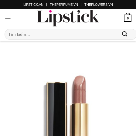
LIPSTICK.VN
|
THEPERFUME.VN
|
THEFLOWERS.VN
0