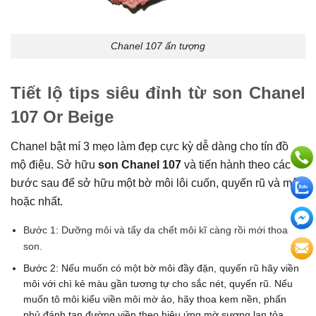
Chanel 107 ấn tượng
Tiết lộ tips siêu đỉnh từ son Chanel
107 Or Beige
Chanel bật mí 3 mẹo làm đẹp cực kỳ dễ dàng cho tín đồ
mộ điệu. Sở hữu
son Chanel 107
và tiến hành theo các
bước sau để sở hữu một bờ môi lôi cuốn, quyến rũ và mê
hoặc nhất.
Bước 1: Dưỡng môi và tẩy da chết môi kĩ càng rồi mới thoa
son.
Bước 2: Nếu muốn có một bờ môi đầy đặn, quyến rũ hãy viền
môi với chì kẻ màu gần tương tự cho sắc nét, quyến rũ. Nếu
muốn tô môi kiểu viền môi mờ ảo, hãy thoa kem nền, phấn
phủ đánh tan đường viền theo hiệu ứng mờ sương lan tỏa.