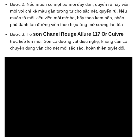
Bước 2: Nếu muốn có một bờ môi đầy đặn, quyến rũ hãy viền
môi với chì kẻ màu gần tương tự cho sắc nét, quyến rũ. Nếu
muốn tô môi kiểu viền môi mờ ảo, hãy thoa kem nền, phấn
phủ đánh tan đường viền theo hiệu ứng mờ sương lan tỏa.
son
Chanel Rouge Allure 117 Or Cuivre
Bước 3: Tô
trực tiếp lên môi. Son có đường vát điệu nghệ, không cần cọ
chuyên dụng vẫn cho nét môi sắc sảo, hoàn thiện tuyệt đối.