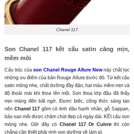
Chanel 117
Son Chanel 117 kết cấu satin căng mịn,
mềm môi
Cấu trúc của
son Chanel Rouge Allure New
này chắt lọc
những ưu điểm của bản Rouge Allure trước đó. Từ kết cấu
satin mỏng nhẹ, chất dưỡng đầy đặn, hạt màu mềm mịn và
độ thoải mái khi thoa lên môi. Son thoa lớp đầu đã thấy
mịn màng đến bất ngờ. Đươc biếc, công thức sáng tạo
nên
Chanel 117
gồm có tinh dầu hạnh nhân, gỗ Sappan,
bảo sao môi được chăm chút đẹp cả ngày dài. KẾt cấu son
mỏng nhẹ. GIờ đây có
Chanel 117 Or Cuivre
thì còn
chẳng cần thiết phải rinh son dưỡng về làm gì.