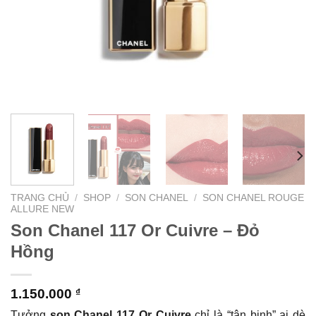
TRANG CHỦ
/
SHOP
/
SON CHANEL
/
SON CHANEL ROUGE
ALLURE NEW
Son Chanel 117 Or Cuivre – Đỏ
Hồng
1.150.000
₫
Tưởng
son Chanel 117 Or Cuivre
chỉ là “tân binh” ai dè