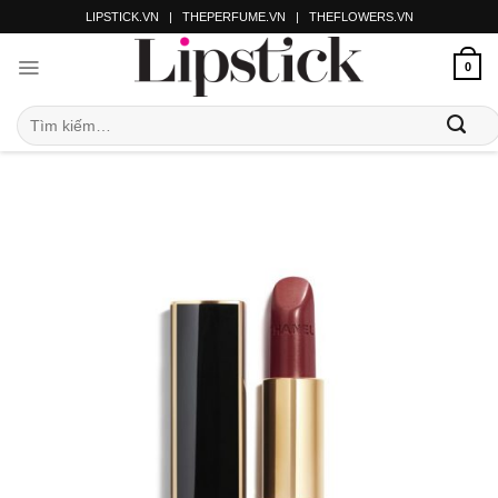
LIPSTICK.VN
|
THEPERFUME.VN
|
THEFLOWERS.VN
0