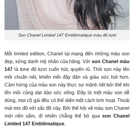
Son Chanel Limited 147 Emblématique màu đỏ tươi
Mỗi limited edition, Chanel lại mang đến những màu son
đẹp, xứng danh mỹ nhân của hãng. Với
son Chanel màu
147
là tone đỏ tươi cuốn hút, quyến rũ. Thỏi son này lên
môi chuẩn nét, khiến môi đầy đặn và giàu sức hút hơn.
Cảm hứng của màu son này thực sự mãnh liệt bởi thế khi
lên môi cũng dạt dào sức sống. Đây là một màu son dễ
dùng, mọi cô gái đều có thể diện một cách linh hoạt. Thoải
mái mix đồ với sắc độ này. Bởi thế hỏi về màu son Chanel
mới nên sắm, dĩ nhiên chẳng thể bỏ qua
son Chanel
Limtied 147 Emblématique
.