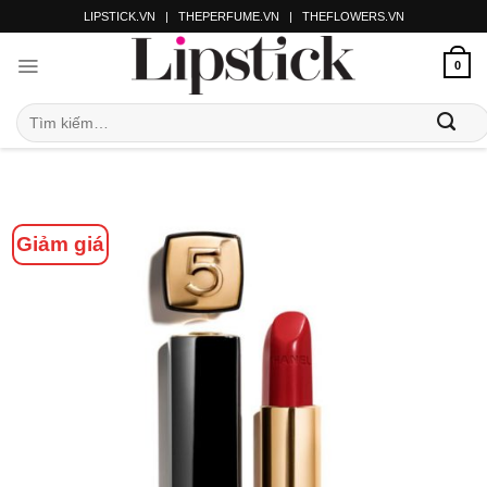
LIPSTICK.VN
|
THEPERFUME.VN
|
THEFLOWERS.VN
0
Giảm giá