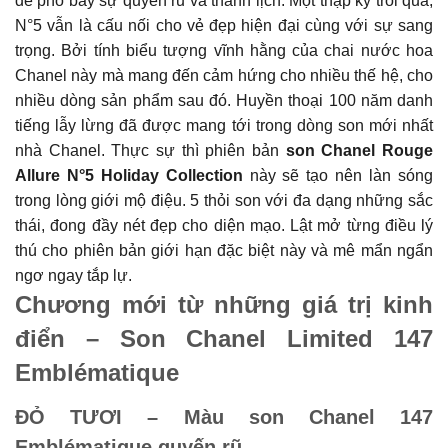
để phô bày sự quyến rũ và thanh lịch. Một thập kỷ trôi qua,
N°5 vẫn là cấu nối cho vẻ đẹp hiện đại cùng với sự sang
trọng. Bởi tính biểu tượng vĩnh hằng của chai nước hoa
Chanel này mà mang đến cảm hứng cho nhiều thế hệ, cho
nhiều dòng sản phẩm sau đó. Huyền thoại 100 năm danh
tiếng lẫy lừng đã được mang tới trong dòng son mới nhất
nhà Chanel. Thực sự thì phiên bản
son Chanel Rouge
Allure N°5 Holiday Collection
này sẽ tạo nên làn sóng
trong lòng giới mộ điệu. 5 thỏi son với đa dạng những sắc
thái, đong đầy nét đẹp cho diện mạo. Lật mở từng điều lý
thú cho phiên bản giới hạn đặc biệt này và mê mẩn ngẩn
ngơ ngay tắp lự.
Chương mới từ những giá trị kinh
điển – Son Chanel Limited 147
Emblématique
ĐỎ TƯƠI – Màu son Chanel 147
Emblématique quyến rũ