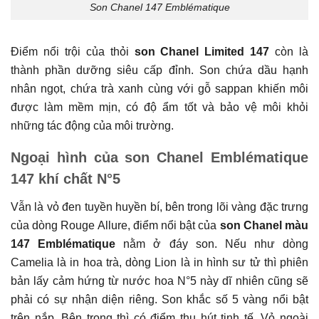
Son Chanel 147 Emblématique
Điểm nổi trội của thỏi
son Chanel Limited 147
còn là
thành phần dưỡng siêu cấp đỉnh. Son chứa dầu hạnh
nhân ngọt, chứa trà xanh cùng với gỗ sappan khiến môi
được làm mềm mịn, có độ ẩm tốt và bảo vệ môi khỏi
những tác động của môi trường.
Ngoại hình của son Chanel Emblématique
147 khí chất N°5
Vẫn là vỏ đen tuyền huyền bí, bên trong lõi vàng đặc trưng
của dòng Rouge Allure, điểm nổi bật của
son Chanel màu
147 Emblématique
nằm ở đáy son. Nếu như dòng
Camelia là in hoa trà, dòng Lion là in hình sư tử thì phiên
bản lấy cảm hứng từ nước hoa N°5 này dĩ nhiên cũng sẽ
phải có sự nhận diện riêng. Son khắc số 5 vàng nổi bật
trên nắp. Bên trong thì có điểm thu hút tinh tế. Vỏ ngoài