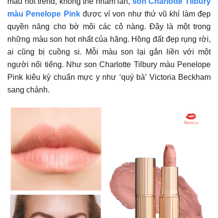
màu hot trend, không thể nhầm lẫn,
son Charlotte Tilbury
màu Penelope Pink
được ví von như thứ vũ khí làm đẹp
quyền năng cho bờ môi các cô nàng. Đây là một trong
những màu son hot nhất của hãng. Hồng đất đẹp rụng rời,
ai cũng bị cuồng si. Mỗi màu son lại gắn liền với một
người nổi tiếng. Như son Charlotte Tilbury màu Penelope
Pink kiêu kỳ chuẩn mực y như ‘quý bà’ Victoria Beckham
sang chảnh.