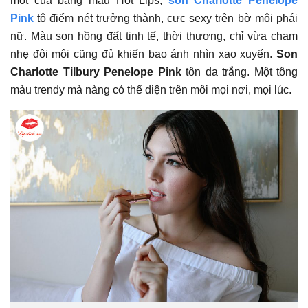
một của bảng màu Hot Lips,
son Charlotte Penelope
Pink
tô điểm nét trưởng thành, cực sexy trên bờ môi phái
nữ. Màu son hồng đất tinh tế, thời thượng, chỉ vừa chạm
nhẹ đôi môi cũng đủ khiến bao ánh nhìn xao xuyến.
Son
Charlotte Tilbury Penelope Pink
tôn da trắng. Một tông
màu trendy mà nàng có thể diện trên môi mọi nơi, mọi lúc.