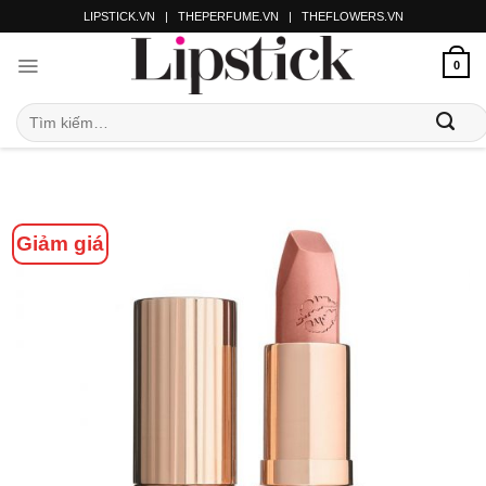
LIPSTICK.VN
|
THEPERFUME.VN
|
THEFLOWERS.VN
0
Giảm giá