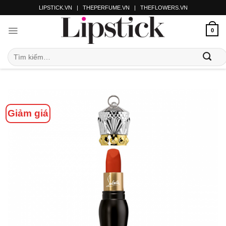
LIPSTICK.VN
|
THEPERFUME.VN
|
THEFLOWERS.VN
0
Giảm giá