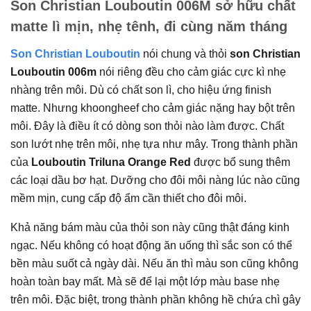
Son Christian Louboutin 006M sở hữu chất
matte lì mịn, nhẹ tênh, đi cùng năm tháng
Son Christian Louboutin
nói chung và thỏi
son Christian
Louboutin 006m
nói riêng đều cho cảm giác cực kì nhẹ
nhàng trên môi. Dù có chất son lì, cho hiệu ứng finish
matte. Nhưng khoongheef cho cảm giác nặng hay bột trên
môi. Đây là điều ít có dòng son thỏi nào làm được. Chất
son lướt nhẹ trên môi, nhẹ tựa như mây. Trong thành phần
của
Louboutin Triluna Orange Red
được bổ sung thêm
các loại dầu bơ hạt. Dưỡng cho đôi môi nàng lúc nào cũng
mềm mịn, cung cấp độ ẩm cần thiết cho đôi môi.
Khả năng bám màu của thỏi son này cũng thật đáng kinh
ngạc. Nếu không có hoạt động ăn uống thì sắc son có thể
bền màu suốt cả ngày dài. Nếu ăn thì màu son cũng không
hoàn toàn bay mất. Mà sẽ để lại một lớp màu base nhẹ
trên môi. Đặc biệt, trong thành phần không hề chứa chì gây