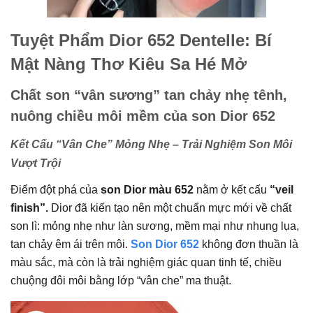
Tuyệt Phẩm Dior 652 Dentelle: Bí
Mật Nàng Thơ Kiêu Sa Hé Mở
Chất son “vân sương” tan chảy nhẹ tênh,
nuông chiều môi mềm của son Dior 652
Kết Cấu “Vân Che” Mỏng Nhẹ – Trải Nghiệm Son Môi
Vượt Trội
Điểm đột phá của
son Dior màu 652
nằm ở kết cấu
“veil
finish”.
Dior đã kiến tạo nên một chuẩn mực mới về chất
son lì: mỏng nhẹ như làn sương, mềm mại như nhung lụa,
tan chảy êm ái trên môi.
Son Dior 652
không đơn thuần là
màu sắc, mà còn là trải nghiệm giác quan tinh tế, chiều
chuộng đôi môi bằng lớp “vân che” ma thuật.