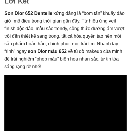
Lời Kết
Son Dior 652
Dentelle
xứng đáng là “bom tấn” khuấy đảo
giới mộ điệu trong thời gian gần đây. Từ hiệu ứng veil
finish độc đáo, màu sắc trendy, công thức dưỡng ẩm vượt
trội đến thiết kế sang trọng, tất cả hòa quyện tạo nên một
sản phẩm hoàn hảo, chinh phục mọi trái tim. Nhanh tay
“rinh” ngay
son Dior màu 652
về tủ đồ makeup của mình
để trải nghiệm “phép màu” biến hóa nhan sắc, tự tin tỏa
sáng rạng rỡ nhé!