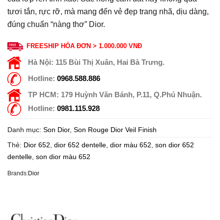
tươi tắn, rực rỡ, mà mang đến vẻ đẹp trang nhã, dịu dàng,
đúng chuẩn “nàng thơ” Dior.
FREESHIP HÓA ĐƠN > 1.000.000 VNĐ
Hà Nội:
115 Bùi Thị Xuân, Hai Bà Trưng.
Hotline:
0968.588.886
TP HCM:
179 Huỳnh Văn Bánh, P.11, Q.Phú Nhuận.
Hotline:
0981.115.928
Danh mục:
Son Dior
,
Son Rouge Dior Veil Finish
Thẻ:
Dior 652
,
dior 652 dentelle
,
dior màu 652
,
son dior 652
dentelle
,
son dior màu 652
Brands:
Dior