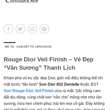
MÔ TẢ
CAM KẾT TỪ LIPSTICKVN
Rouge Dior Veil Finish – Vẻ Đẹp
“Vân Sương” Thanh Lịch
Khám phá vũ trụ sắc đẹp Dior, giới mộ điệu không thể rời
mắt trước “tân binh”
Son Dior 652
Dentelle
thuộc BST
Son Rouge Dior Veil Finish
vừa ra mắt. Sắc hồng cam
đất dịu dàng, cùng chất son “vân che” mỏng nhẹ như làn
sương, hứa hẹn chinh phục trái tim mọi cô gái. Đây không
chỉ là một thỏi son, mà là “bùa yêu” nhan sắc, giúp nàng tự