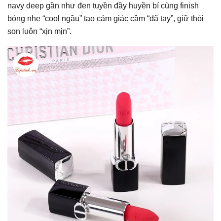
navy deep gần như đen tuyền đầy huyền bí cùng finish
bóng nhẹ “cool ngầu” tạo cảm giác cầm “đã tay”, giữ thỏi
son luôn “xịn mịn”.