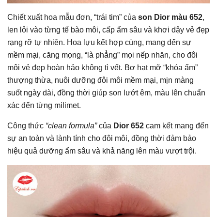
Chiết xuất hoa mẫu đơn, “trái tim” của
son Dior màu 652
,
len lỏi vào từng tế bào môi, cấp ẩm sâu và khơi dậy vẻ đẹp
rạng rỡ tự nhiên. Hoa lựu kết hợp cùng, mang đến sự
mềm mại, căng mọng, “là phẳng” mọi nếp nhăn, cho đôi
môi vẻ đẹp hoàn hảo không tì vết. Bơ hạt mỡ “khóa ẩm”
thượng thừa, nuôi dưỡng đôi môi mềm mại, mịn màng
suốt ngày dài, đồng thời giúp son lướt êm, màu lên chuẩn
xác đến từng milimet.
Công thức
“clean formula”
của
Dior 652
cam kết mang đến
sự an toàn và lành tính cho đôi môi, đồng thời đảm bảo
hiệu quả dưỡng ẩm sâu và khả năng lên màu vượt trội.