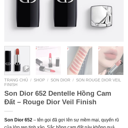
TRANG CHỦ
/
SHOP
/
SON DIOR
/
SON ROUGE DIOR VEIL
FINISH
Son Dior 652 Dentelle Hồng Cam
Đất – Rouge Dior Veil Finish
Son Dior 652
– tên gọi đã gợi lên sự mềm mại, quyến rũ
của lớp ren tinh xảo. Sắc hồng cam đất này không quá