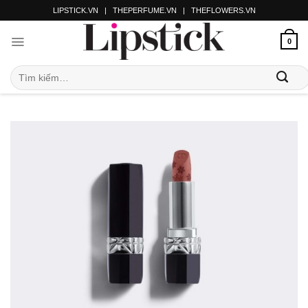
LIPSTICK.VN
|
THEPERFUME.VN
|
THEFLOWERS.VN
0