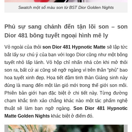
Swatch một số màu son từ BST Dior Golden Nights
Phủ sự sang chảnh đến tận lõi son – son
Dior 481 bông tuyết ngoại hình mê ly
Vỏ ngoài của thỏi
son Dior 481 Hypnotic Matte
sẽ lập tức
bắt lấy sự chú ý của bạn với logo Dior cũng như một bông
tuyết nhỏ lấp lánh. Vỏ hộp chỉ nhấn nhá còn khi mở thỏi
son ra, bất cứ ai cũng sẽ ngỡ ngàng vì trên thân “phủ” bao
hoa tuyết xinh đẹp. Họa tiết đậm tinh thàn Giáng sinh này
đúng là mang đến một làn gió mới trong thế giới son môi.
Phiên bản giới hạn đặc biệt ở chi tiết này. Từng đường
chạm khắc tinh xảo chẳng khác nào một tác phẩm nghệ
thuật sẽ làm bạn ngỡ ngàng.
Son Dior 481 Hypnotic
Matte Golden Nights
khác biệt ở điểm đó.