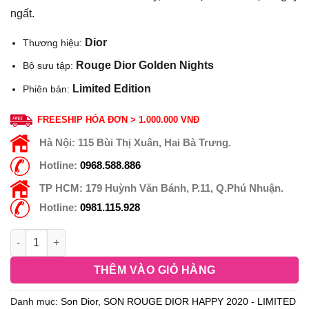
ngất.
Dior
Thương hiệu:
Rouge Dior Golden Nights
Bộ sưu tập:
Limited Edition
Phiên bản:
FREESHIP HÓA ĐƠN > 1.000.000 VNĐ
Hà Nội:
115 Bùi Thị Xuân, Hai Bà Trưng.
Hotline:
0968.588.886
TP HCM:
179 Huỳnh Văn Bánh, P.11, Q.Phú Nhuận.
Hotline:
0981.115.928
THÊM VÀO GIỎ HÀNG
Danh mục:
Son Dior
,
SON ROUGE DIOR HAPPY 2020 - LIMITED