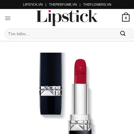
LIPSTICK.VN
|
THEPERFUME.VN
|
THEFLOWERS.VN
0