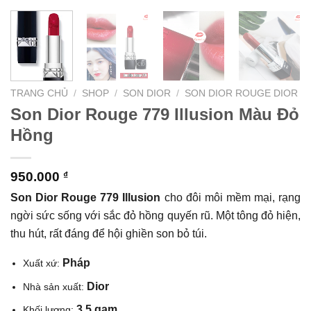
TRANG CHỦ
/
SHOP
/
SON DIOR
/
SON DIOR ROUGE DIOR
Son Dior Rouge 779 Illusion Màu Đỏ
Hồng
950.000
₫
Son Dior Rouge 779 Illusion
cho đôi môi mềm mại, rạng
ngời sức sống với sắc đỏ hồng quyến rũ. Một tông đỏ hiện,
thu hút, rất đáng để hội ghiền son bỏ túi.
Pháp
Xuất xứ:
Dior
Nhà sản xuất:
3,5 gam
Khối lượng: