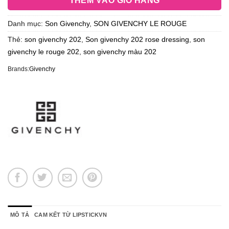
THÊM VÀO GIỎ HÀNG
Danh mục:
Son Givenchy
,
SON GIVENCHY LE ROUGE
Thẻ:
son givenchy 202
,
Son givenchy 202 rose dressing
,
son
givenchy le rouge 202
,
son givenchy màu 202
Brands:
Givenchy
MÔ TẢ
CAM KẾT TỪ LIPSTICKVN