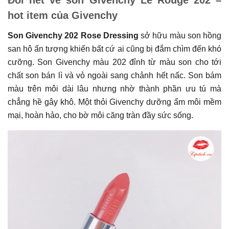
Đôi nét về son Givenchy Le Rouge 202 –
hot item của Givenchy
Son Givenchy 202 Rose Dressing
sở hữu màu son hồng
san hô ấn tượng khiến bất cứ ai cũng bị đắm chìm đến khó
cưỡng. Son Givenchy màu 202 đỉnh từ màu son cho tới
chất son bán lì và vỏ ngoài sang chảnh hết nấc. Son bám
màu trên môi dài lâu nhưng nhờ thành phần ưu tú mà
chẳng hề gây khô. Một thỏi Givenchy dưỡng ẩm môi mềm
mại, hoàn hảo, cho bờ môi căng tràn đầy sức sống.