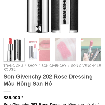
TRANG CHỦ
/
SHOP
/
SON GIVENCHY
/
SON GIVENCHY LE
ROUGE
Son Givenchy 202 Rose Dressing
Màu Hồng San Hô
839.000
₫
Son Givenchy 202 Rose Dressing
hồng san hô khoác