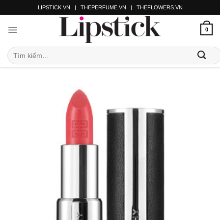
LIPSTICK.VN
|
THEPERFUME.VN
|
THEFLOWERS.VN
0