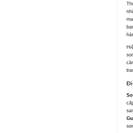
Thư
nh
man
bạn
hà
Hiệ
son
càn
tr
Đi
So
cấ
san
Gu
son