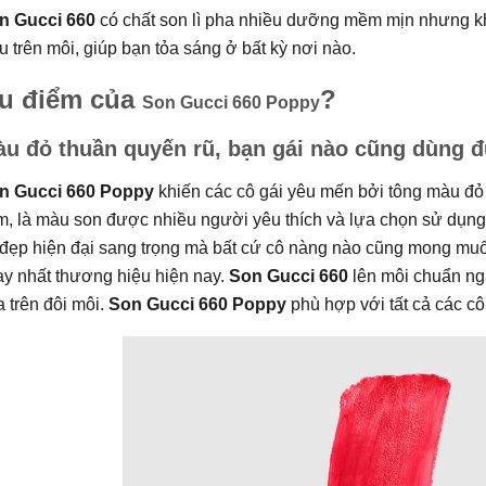
n Gucci 660
có chất son lì pha nhiều dưỡng mềm mịn nhưng k
u trên môi, giúp bạn tỏa sáng ở bất kỳ nơi nào.
u điểm của
?
Son Gucci 660 Poppy
u đỏ thuần quyến rũ, bạn gái nào cũng dùng 
n Gucci 660 Poppy
khiến các cô gái yêu mến bởi tông màu đỏ 
m, là màu son được nhiều người yêu thích và lựa chọn sử dụng
 đẹp hiện đại sang trọng mà bất cứ cô nàng nào cũng mong muố
ạy nhất thương hiệu hiện nay.
Son Gucci 660
lên môi chuẩn nga
 trên đôi môi.
Son Gucci 660 Poppy
phù hợp với tất cả các cô 