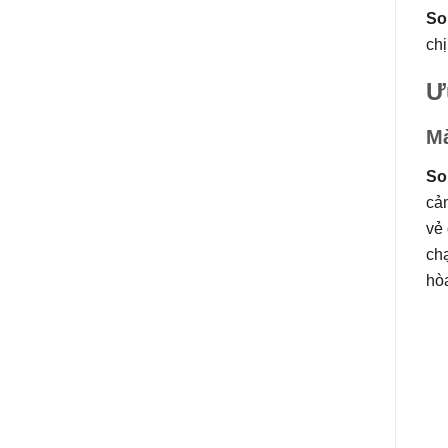
So
chị
Ư
Mà
So
cả
vẻ
ch
hòa