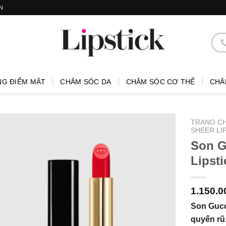
N
NG ĐIỂM MẶT
CHĂM SÓC DA
CHĂM SÓC CƠ THỂ
CHĂ
TRANG C
SHEER LI
Son G
Lipsti
1.150.
Son Gucc
quyến rũ