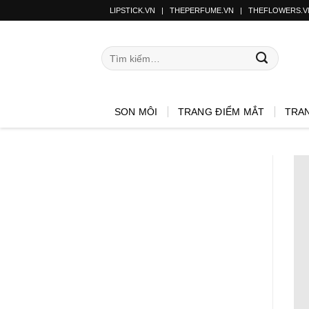
LIPSTICK.VN
|
THEPERFUME.VN
|
THEFLOWERS.V
SON MÔI
TRANG ĐIỂM MẮT
TRA