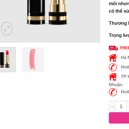
môi nhưn
có thể s
Thương h
Trọng lư
FREE
Hà 
Hot
TP
Nhuận.
Hot