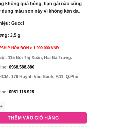
g không quá bóng, bạn gái nào cũng
ử dụng màu son này vì không kén da.
iệu: Gucci
ợng: 3,5 g
SHIP HÓA ĐƠN > 1.000.000 VNĐ
Nội:
115 Bùi Thị Xuân, Hai Bà Trưng.
line:
0968.588.886
 HCM:
179 Huỳnh Văn Bánh, P.11, Q.Phú
line:
0981.115.928
THÊM VÀO GIỎ HÀNG