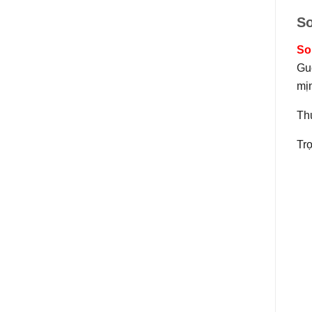
So
So
Guc
mị
Th
Trọ