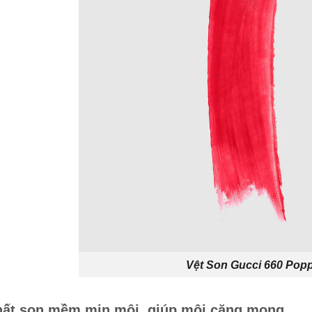
Vệt Son Gucci 660 Pop
ất son mềm mịn môi, giúp môi căng mọng