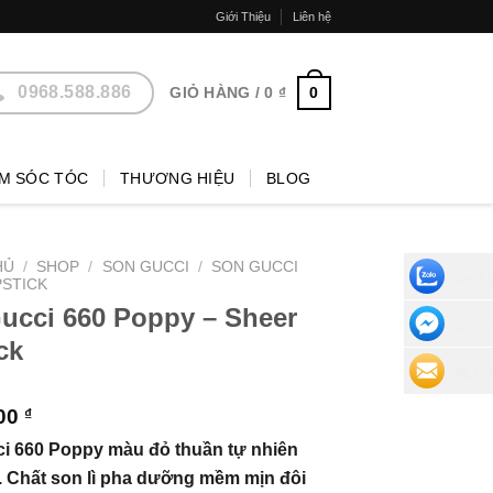
Giới Thiệu
Liên hệ
0968.588.886
0
GIỎ HÀNG /
0
₫
M SÓC TÓC
THƯƠNG HIỆU
BLOG
HỦ
/
SHOP
/
SON GUCCI
/
SON GUCCI
CHAT 
PSTICK
ucci 660 Poppy – Sheer
NHẮN 
ck
ĐỂ LẠI
000
₫
i 660 Poppy màu đỏ thuần tự nhiên
. Chất son lì pha dưỡng mềm mịn đôi