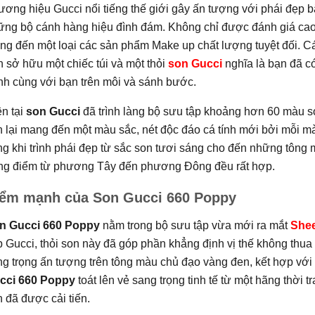
ơng hiệu Gucci nổi tiếng thế giới gây ấn tượng với phái đẹp b
ững bộ cánh hàng hiệu đình đám. Không chỉ được đánh giá cao 
g đến một loại các sản phẩm Make up chất lượng tuyệt đối. Các
 sở hữu một chiếc túi và một thỏi
son Gucci
nghĩa là bạn đã có
nh cùng với bạn trên môi và sánh bước.
n tại
son Gucci
đã trình làng bộ sưu tập khoảng hơn 60 màu s
 lại mang đến một màu sắc, nét độc đáo cá tính mới bởi mỗi 
g khi trình phái đẹp từ sắc son tươi sáng cho đến những tông 
ang điểm từ phương Tây đến phương Đông đều rất hợp.
ểm mạnh của Son Gucci 660 Poppy
n Gucci 660 Poppy
nằm trong bộ sưu tập vừa mới ra mắt
Shee
p Gucci
,
thỏi son này đã góp phần khẳng định vị thế không thua
g trọng ấn tượng trên tông màu chủ đạo vàng đen, kết hợp với 
cci 660 Poppy
toát lên vẻ sang trọng tinh tế từ một hãng thời 
 đã được cải tiến.