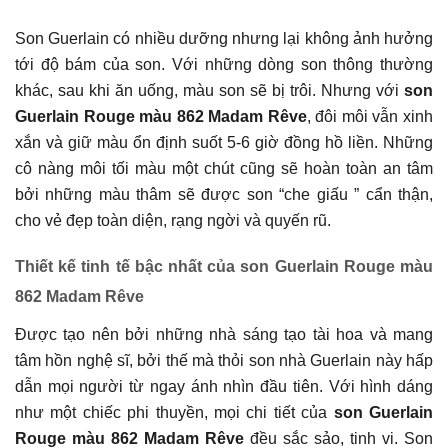
Son Guerlain có nhiều dưỡng nhưng lại không ảnh hưởng
tới độ bám của son. Với những dòng son thông thường
khác, sau khi ăn uống, màu son sẽ bị trôi. Nhưng với
son
Guerlain Rouge màu 862 Madam Rêve
, đôi môi vẫn xinh
xắn và giữ màu ổn định suốt 5-6 giờ đồng hồ liền. Những
cô nàng môi tối màu một chút cũng sẽ hoàn toàn an tâm
bởi những màu thâm sẽ được son “che giấu ” cẩn thận,
cho vẻ đẹp toàn diện, rạng ngời và quyến rũ.
Thiết kế tinh tế bậc nhất của son Guerlain Rouge màu
862 Madam Rêve
Được tạo nên bởi những nhà sáng tạo tài hoa và mang
tâm hồn nghệ sĩ, bởi thế mà thỏi son nhà Guerlain này hấp
dẫn mọi người từ ngay ánh nhìn đầu tiên. Với hình dáng
như một chiếc phi thuyền, mọi chi tiết của
son Guerlain
Rouge màu 862 Madam Rêve
đều sắc sảo, tinh vi. Son