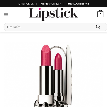
LIPSTICK.VN
|
THEPERFUME.VN
|
THEFLOWERS.VN
0