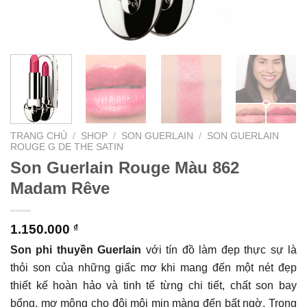
TRANG CHỦ
/
SHOP
/
SON GUERLAIN
/
SON GUERLAIN
ROUGE G DE THE SATIN
Son Guerlain Rouge Màu 862
Madam Rêve
1.150.000
₫
Son phi thuyền Guerlain
với tín đồ làm đẹp thực sự là
thỏi son của những giấc mơ khi mang đến một nét đẹp
thiết kế hoàn hảo và tinh tế từng chi tiết, chất son bay
bổng, mơ mộng cho đôi môi mịn màng đến bất ngờ. Trong