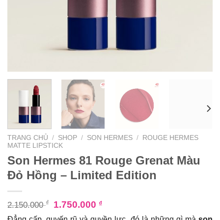
TRANG CHỦ
/
SHOP
/
SON HERMES
/
ROUGE HERMES
MATTE LIPSTICK
Son Hermes 81 Rouge Grenat Màu
Đỏ Hồng – Limited Edition
₫
1.750.000
₫
2.150.000
Đẳng cấp, quyến rũ và quyền lực, đó là những gì mà
son