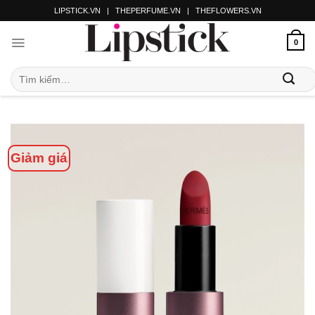
LIPSTICK.VN
|
THEPERFUME.VN
|
THEFLOWERS.VN
0
Giảm giá