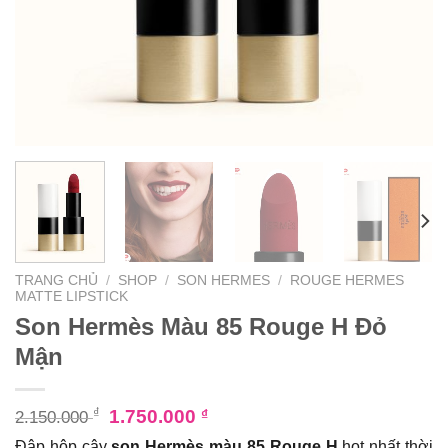
TRANG CHỦ
/
SHOP
/
SON HERMES
/
ROUGE HERMES
MATTE LIPSTICK
Son Hermès Màu 85 Rouge H Đỏ
Mận
₫
1.750.000
₫
2.150.000
Đập hộp cây
son Hermès màu 85 Rouge H
hot nhất thời