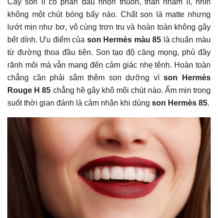
Cây son lì có phần đầu nhọn thuôn, thân nhám lì, nhìn
không một chút bóng bẩy nào. Chất son là matte nhưng
lướt mịn như bơ, vô cùng trơn tru và hoàn toàn không gây
bết dính. Ưu điểm của
son Hermès màu 85
là chuẩn màu
từ đường thoa đầu tiên. Son tạo độ căng mọng, phủ đầy
rãnh môi mà vẫn mang đến cảm giác nhẹ tênh. Hoàn toàn
chẳng cần phải sắm thêm son dưỡng vì
son Hermès
Rouge H 85
chẳng hề gây khô môi chút nào. Ẩm mịn trong
suốt thời gian đánh là cảm nhận khi dùng
son Hermès 85
.