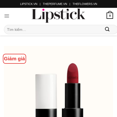
LIPSTICK.VN
|
THEPERFUME.VN
|
THEFLOWERS.VN
0
Giảm giá