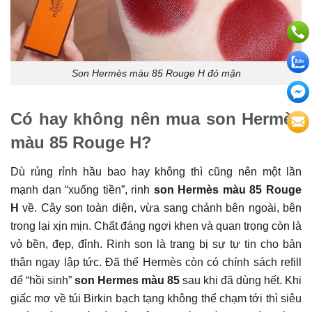
Son Hermès màu 85 Rouge H đỏ mận
Có hay không nên mua son Hermès
màu 85 Rouge H?
Dù rủng rỉnh hầu bao hay không thì cũng nên một lần
mạnh dạn “xuống tiền”, rinh
son Hermès màu 85 Rouge
H
về. Cây son toàn diện, vừa sang chảnh bên ngoài, bên
trong lại xịn mịn. Chất đáng ngợi khen và quan trọng còn là
vỏ bền, đẹp, đỉnh. Rinh son là trang bị sự tự tin cho bản
thân ngay lập tức. Đã thế Hermès còn có chính sách refill
để “hồi sinh”
son Hermes màu 85
sau khi đã dùng hết. Khi
giấc mơ về túi Birkin bạch tạng không thể chạm tới thì siêu