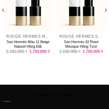
ROUGE HERMES MATTE LIPSTICK
ROUGE HERMES SATIN LIPSTICK
Son Hermès Màu 11 Beige
Son Hermès 42 Rose
Naturel Hồng Đất
Mexique Hồng Tươi
2.150.000
₫
1.750.000
₫
2.150.000
₫
1.750.000
₫
THÔNG TIN CHUNG