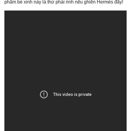
phẩm bé xinh này là thứ phải rinh nếu ghiền Hermès đấy!