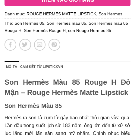
THÊM VÀO GIỎ HÀNG
Danh mục:
ROUGE HERMES MATTE LIPSTICK
,
Son Hermes
Thẻ:
Son Hermès 85
,
Son Hermès màu 85
,
Son Hermès màu 85
Rouge H
,
Son Hermès Rouge H
,
son Rouge Hermes 85
MÔ TẢ
CAM KẾT TỪ LIPSTICKVN
Son Hermès Màu 85 Rouge H Đỏ
Mận – Rouge Hermès Matte Lipstick
Son Hermès Màu 85
Hermès ra son là cụm từ gây bão nhất thời gian vừa qua.
Lần đầu trong suốt lịch sử 183 năm, ông lớn đến từ xử sở
lục lăng mới lấn sân sang mỹ phẩm. Chinh phục biểu