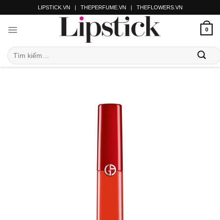
LIPSTICK.VN
|
THEPERFUME.VN
|
THEFLOWERS.VN
0