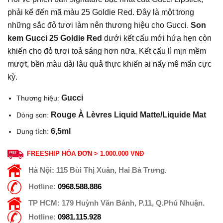
phải kể đến mã màu 25 Goldie Red. Đây là một trong
những sắc đỏ tươi làm nên thương hiệu cho Gucci.
Son
kem Gucci 25 Goldie Red
dưới kết cấu mới hứa hẹn còn
khiến cho đỏ tươi toả sáng hơn nữa. Kết cấu lì mịn mềm
mượt, bền màu dài lâu quả thực khiến ai nấy mê mẩn cực
kỳ.
Gucci
Thương hiệu:
Rouge À Lèvres Liquid Matte/Liquide Mat
Dòng son:
6,5ml
Dung tích:
FREESHIP HÓA ĐƠN > 1.000.000 VNĐ
Hà Nội:
115 Bùi Thị Xuân, Hai Bà Trưng.
Hotline:
0968.588.886
TP HCM:
179 Huỳnh Văn Bánh, P.11, Q.Phú Nhuận.
Hotline:
0981.115.928