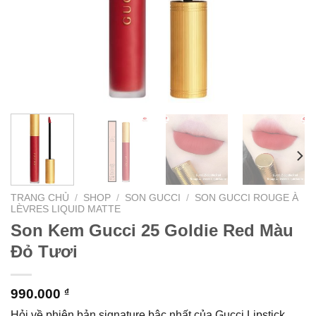
TRANG CHỦ
/
SHOP
/
SON GUCCI
/
SON GUCCI ROUGE À
LÈVRES LIQUID MATTE
Son Kem Gucci 25 Goldie Red Màu
Đỏ Tươi
990.000
₫
Hỏi về phiên bản signature bậc nhất của Gucci Lipstick,