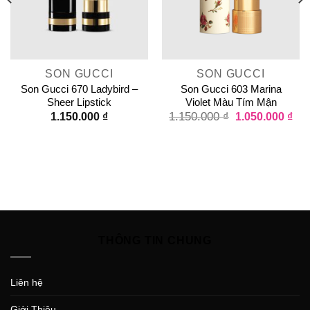
SON GUCCI
SON GUCCI
Son Gucci 670 Ladybird –
Son Gucci 603 Marina
Sheer Lipstick
Violet Màu Tím Mận
1.150.000
₫
1.150.000
₫
1.050.000
₫
THÔNG TIN CHUNG
Liên hệ
Giới Thiệu