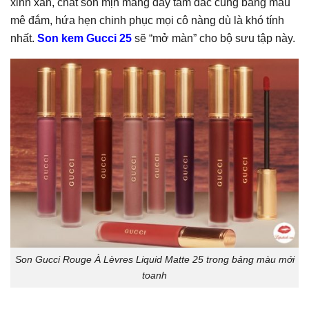
xinh xắn, chất son mịn màng đầy tâm đắc cùng bảng màu
mê đắm, hứa hẹn chinh phục mọi cô nàng dù là khó tính
nhất.
Son kem Gucci 25
sẽ “mở màn” cho bộ sưu tập này.
Son Gucci Rouge À Lèvres Liquid Matte 25 trong bảng màu mới
toanh