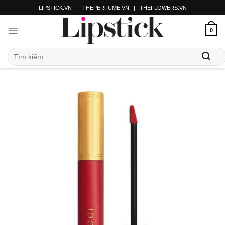
LIPSTICK.VN
|
THEPERFUME.VN
|
THEFLOWERS.VN
0