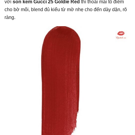
với
son kem Gucci 25 Goldie Red
thì thoải mái tô điểm
cho bờ môi, blend đủ kiểu từ mờ nhẹ cho đến dày dặn, rõ
ràng.