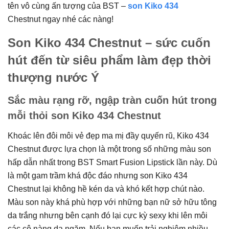
tên vô cùng ấn tượng của BST –
son Kiko 434
Chestnut ngay nhé các nàng!
Son Kiko 434 Chestnut – sức cuốn
hút đến từ siêu phẩm làm đẹp thời
thượng nước Ý
Sắc màu rạng rỡ, ngập tràn cuốn hút trong
mỗi thỏi son Kiko 434 Chestnut
Khoác lên đôi môi vẻ đẹp ma mị đầy quyến rũ, Kiko 434
Chestnut được lựa chọn là một trong số những màu son
hấp dẫn nhất trong BST Smart Fusion Lipstick lần này. Dù
là một gam trầm khá độc đáo nhưng son Kiko 434
Chestnut lại không hề kén da và khó kết hợp chút nào.
Màu son này khá phù hợp với những bạn nữ sở hữu tông
da trắng nhưng bên cạnh đó lại cực kỳ sexy khi lên môi
các cô nàng da ngăm. Nếu bạn muốn trải nghiệm nhiều