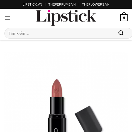
LIPSTICK.VN
|
THEPERFUME.VN
|
THEFLOWERS.VN
0