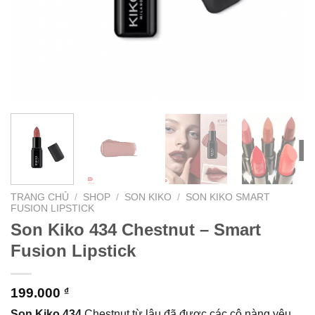
TRANG CHỦ
/
SHOP
/
SON KIKO
/
SON KIKO SMART
FUSION LIPSTICK
Son Kiko 434 Chestnut – Smart
Fusion Lipstick
199.000
₫
Son Kiko 434
Chestnut từ lâu đã được các cô nàng yêu