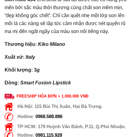
mến bởi sắc màu thời thượng cùng chất son mềm mịn,
“đẹp không góc chết”. Chỉ cần quệt nhẹ một lớp son lên
môi là các nàng sẽ lập tức cảm nhận được nét quyến rũ
ma mị đến ngất ngây của màu son nổi tiếng này.
Thương hiệu:
Kiko Milano
Xuất xứ:
Italy
Khối lượng: 3
g
Dòng:
Smart Fusion Lipstick
FREESHIP HÓA ĐƠN > 1.000.000 VNĐ
Hà Nội:
115 Bùi Thị Xuân, Hai Bà Trưng.
Hotline:
0968.588.886
TP HCM:
179 Huỳnh Văn Bánh, P.11, Q.Phú Nhuận.
Hotline:
0981.115.928