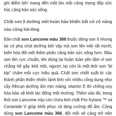
ghi điểm bởi mang đến một làn môi căng mọng đầy sức
hút, căng tràn sức sống.
Chất son lì dưỡng môi hoàn hảo khiến bất cứ cô nàng
nào cũng hài lòng
Bản chất
son Lancome màu 366
thuộc dòng son lì nhưng
lại có pha chút dưỡng bởi vậy mà son lên môi rất mướt,
biến hóa đôi môi thêm phần căng tràn sức sống hơn. Màu
son lên cực chuẩn, khi dùng lại hoàn toàn yên tâm vì son
chẳng hề gây khô môi, ngược lại còn là một thỏi son “bí
kíp” chăm môi cực hiệu quả. Chất son chiết xuất từ các
thành phần thiên nhiên lành tính với nhiều công dụng như
cây African dưỡng ẩm mịn màng, vitamin E thì chống oxy
hóa bảo vệ khỏi tác động môi trường. Thêm vào đó, trong
thỏi son Lancome này còn chứa tinh chất Pro-Xylane ™ và
Ceramide V giúp khôi phục và tăng cường độ ẩm. Càng
dùng
son Lancome màu 366
, đôi môi sẽ càng trở nên