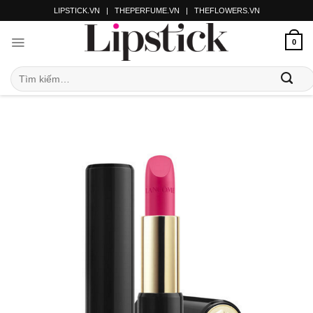
LIPSTICK.VN
|
THEPERFUME.VN
|
THEFLOWERS.VN
0