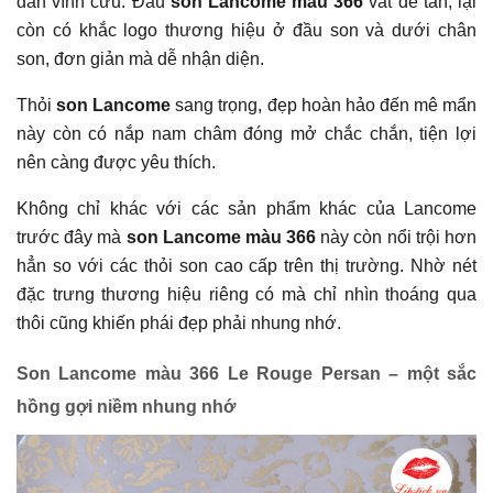
dẫn vĩnh cửu. Đầu
son Lancome màu 366
vát dễ tán, lại
còn có khắc logo thương hiệu ở đầu son và dưới chân
son, đơn giản mà dễ nhận diện.
Thỏi
son Lancome
sang trọng, đẹp hoàn hảo đến mê mẩn
này còn có nắp nam châm đóng mở chắc chắn, tiện lợi
nên càng được yêu thích.
Không chỉ khác với các sản phẩm khác của Lancome
trước đây mà
son Lancome màu 366
này còn nổi trội hơn
hẳn so với các thỏi son cao cấp trên thị trường. Nhờ nét
đặc trưng thương hiệu riêng có mà chỉ nhìn thoáng qua
thôi cũng khiến phái đẹp phải nhung nhớ.
Son Lancome màu 366 Le Rouge Persan – một sắc
hồng gợi niềm nhung nhớ