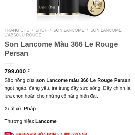
TRANG CHỦ
/
SHOP
/
SON LANCOME
/
SON LANCOME
L'ABSOLU ROUGE
Son Lancome Màu 366 Le Rouge
Persan
799.000
₫
Sắc hồng của
son Lancome màu 366 Le Rouge Persan
ngọt ngào, đáng yêu, trẻ trung đầy sức sống. Đây chính là
lựa chọn hoàn cho những cô nàng hiện đại.
Xuất xứ:
Pháp
Thương hiệu:
Lancome
FREESHIP HÓA ĐƠN > 1.000.000 VNĐ