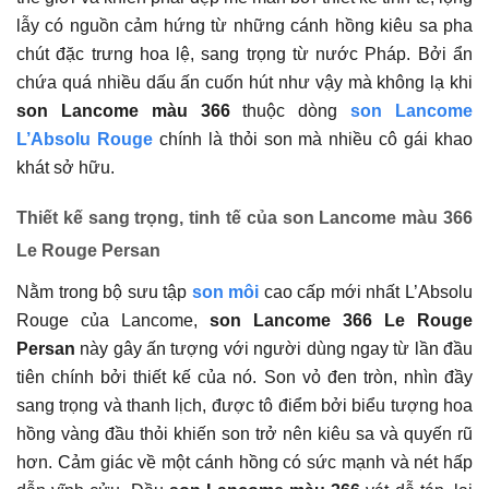
lẫy có nguồn cảm hứng từ những cánh hồng kiêu sa pha
chút đặc trưng hoa lệ, sang trọng từ nước Pháp. Bởi ẩn
chứa quá nhiều dấu ấn cuốn hút như vậy mà không lạ khi
son Lancome màu 366
thuộc dòng
son Lancome
L’Absolu Rouge
chính là thỏi son mà nhiều cô gái khao
khát sở hữu.
Thiết kế sang trọng, tinh tế của son Lancome màu 366
Le Rouge Persan
Nằm trong bộ sưu tập
son môi
cao cấp mới nhất L’Absolu
Rouge của Lancome,
son Lancome 366 Le Rouge
Persan
này gây ấn tượng với người dùng ngay từ lần đầu
tiên chính bởi thiết kế của nó. Son vỏ đen tròn, nhìn đầy
sang trọng và thanh lịch, được tô điểm bởi biểu tượng hoa
hồng vàng đầu thỏi khiến son trở nên kiêu sa và quyến rũ
hơn. Cảm giác về một cánh hồng có sức mạnh và nét hấp