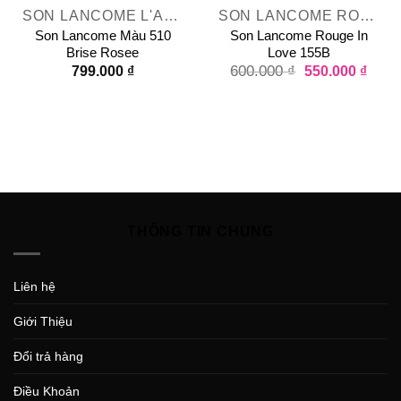
SON LANCOME L'ABSOLU ROUGE SHEER
SON LANCOME ROUGE IN LOVE
Son Lancome Màu 510
Son Lancome Rouge In
Brise Rosee
Love 155B
799.000
₫
600.000
₫
550.000
₫
THÔNG TIN CHUNG
Liên hệ
Giới Thiệu
Đổi trả hàng
Điều Khoản