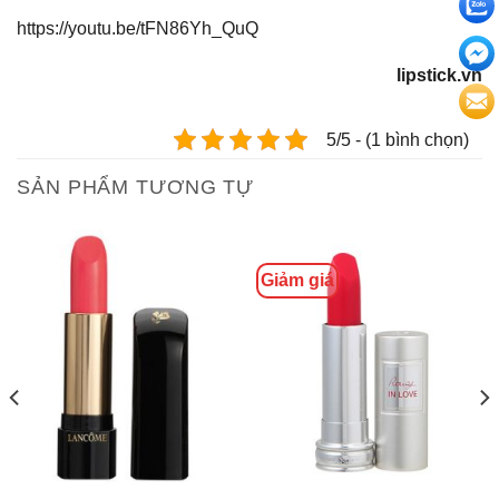
https://youtu.be/tFN86Yh_QuQ
lipstick.vn
5/5 - (1 bình chọn)
SẢN PHẨM TƯƠNG TỰ
Giảm giá