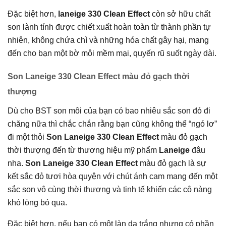
Đặc biệt hơn,
laneige 330 Clean Effect
còn sở hữu chất
son lành tính được chiết xuất hoàn toàn từ thành phần tự
nhiên, không chứa chì và những hóa chất gây hại, mang
đến cho bạn một bờ môi mềm mại, quyến rũ suốt ngày dài.
Son Laneige 330 Clean Effect màu đỏ gạch thời
thượng
Dù cho BST son môi của bạn có bao nhiêu sắc son đỏ đi
chăng nữa thì chắc chắn rằng bạn cũng không thể “ngó lơ”
đi một thỏi
Son Laneige 330 Clean Effect
màu đỏ gạch
thời thượng đến từ thương hiệu mỹ phẩm
Laneige
đâu
nha.
Son Laneige 330 Clean Effect
màu đỏ gạch là sự
kết sắc đỏ tươi hòa quyện với chút ánh cam mang đến một
sắc son vô cùng thời thượng và tinh tế khiến các cô nàng
khó lòng bỏ qua.
Đặc biệt hơn, nếu bạn có một làn da trắng nhưng có phần