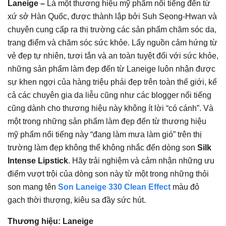
Laneige –
Là một thương hiệu mỹ phẩm nổi tiếng đến từ
xứ sở Hàn Quốc, được thành lập bởi Suh Seong-Hwan và
chuyên cung cấp ra thị trường các sản phẩm chăm sóc da,
trang điểm và chăm sóc sức khỏe. Lấy nguồn cảm hứng từ
vẻ đẹp tự nhiên, tươi tắn và an toàn tuyệt đối với sức khỏe,
những sản phẩm làm đẹp đến từ Laneige luôn nhận được
sự khen ngợi của hàng triệu phái đẹp trên toàn thế giới, kể
cả các chuyên gia da liễu cũng như các blogger nổi tiếng
cũng dành cho thương hiệu này không ít lời “có cánh”. Và
một trong những sản phẩm làm đẹp đến từ thương hiệu
mỹ phẩm nổi tiếng này “đang làm mưa làm gió” trên thị
trường làm đẹp không thể không nhắc đến dòng son
Silk
Intense Lipstick
. Hãy trải nghiệm và cảm nhận những ưu
điểm vượt trội của dòng son này từ một trong những thỏi
son mang tên
Son Laneige 330 Clean Effect
màu đỏ
gạch thời thượng, kiêu sa đầy sức hút.
Thương hiệu: Laneige