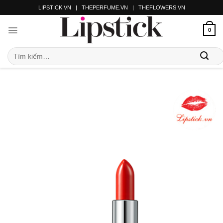
LIPSTICK.VN
|
THEPERFUME.VN
|
THEFLOWERS.VN
0