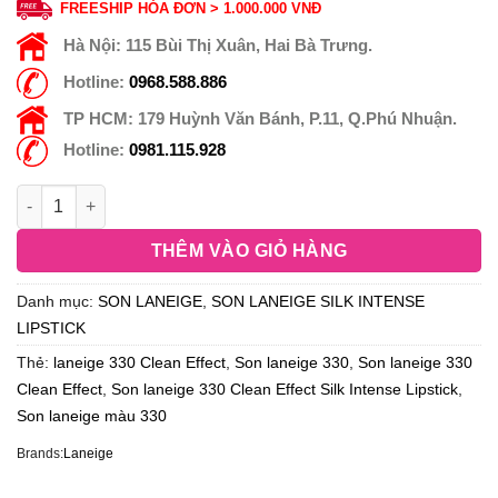
FREESHIP HÓA ĐƠN > 1.000.000 VNĐ
Hà Nội:
115 Bùi Thị Xuân, Hai Bà Trưng.
Hotline:
0968.588.886
TP HCM:
179 Huỳnh Văn Bánh, P.11, Q.Phú Nhuận.
Hotline:
0981.115.928
THÊM VÀO GIỎ HÀNG
Danh mục:
SON LANEIGE
,
SON LANEIGE SILK INTENSE
LIPSTICK
Thẻ:
laneige 330 Clean Effect
,
Son laneige 330
,
Son laneige 330
Clean Effect
,
Son laneige 330 Clean Effect Silk Intense Lipstick
,
Son laneige màu 330
Brands:
Laneige