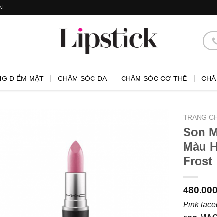
N
NG ĐIỂM MẶT
CHĂM SÓC DA
CHĂM SÓC CƠ THỂ
CHĂ
TRANG C
Son 
Màu H
Frost
480.00
Pink lace