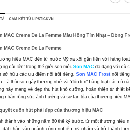
 TẢ
CAM KẾT TỪ LIPSTICKVN
n MAC Creme De La Femme Màu Hồng Tím Nhạt – Dòng Fr
n MAC Creme De La Femme
ương hiệu MAC đến từ nước Mỹ xa xôi gắn liền với hàng loạt
ợng đài lớn” trong thế giới son môi.
Son MAC
đa dạng với đủ c
 sở hữu các ưu điểm nổi trội riêng.
Son MAC Frost
nổi tiến
. Là thỏi son gây thương nhớ và “đốn tim” hàng loạt các cô n
ng này mang vẻ đẹp thu hút khó cưỡng, hoàn thiện từ thiết 
g nhân rộng sức ảnh hưởng và sự lan tỏa của thương hiệu MAC
 quyết cuốn hút phái đẹp của thương hiệu MAC
nh thành vào những năm 80 thế kỷ trước, từ một thương hiệu
, đặt chân vào ngành công nghiệp mỹ phẩm và trở thành thư