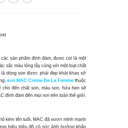
ost
 các sản phẩm đình đám, được coi là một
ác sắc màu lộng lẫy cùng với một loạt chất
g là dòng son được phái đẹp khát khao sở
àng,
son MAC Creme De La Femme
thuộc
kế cho đến chất son, màu son, hứa hẹn sẽ
 đình đám đến mọi nơi trên toàn thế giới.
 nhỏ kém tên tuổi, MAC đã vươn mình mạnh
ơng hiệu triệu đô có sức ảnh hưởng khắp