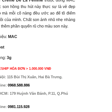
 Creme De La Femme
thuộc dòng MAC
c son hồng thu hút này thực sự là vẻ đẹp
o mà mỗi cô nàng đều ước ao để tô điểm
ôi của mình. Chất son ánh nhũ nhẹ nhàng
 thêm phần quyến rũ cho màu son này.
iệu:
MAC
ost
ợng:
3g
SHIP HÓA ĐƠN > 1.000.000 VNĐ
Nội:
115 Bùi Thị Xuân, Hai Bà Trưng.
line:
0968.588.886
 HCM:
179 Huỳnh Văn Bánh, P.11, Q.Phú
line:
0981.115.928