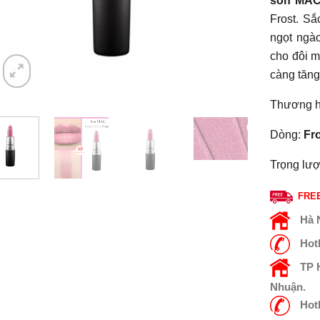
son MAC
Frost. Sắ
ngọt ngà
cho đôi m
càng tăng
Thương h
Dòng:
Fr
Trọng lư
FREE
Hà 
Hot
TP
Nhuận.
Hot