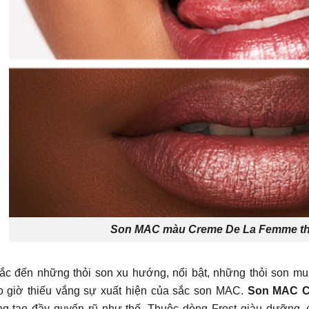
Son MAC màu Creme De La Femme th
ắc đến những thỏi son xu hướng, nổi bật, những thỏi son m
o giờ thiếu vắng sự xuất hiện của sắc son MAC.
Son MAC 
ng tạo đầy quyến rũ như thế. Thuộc dòng Frost giàu dưỡng, 