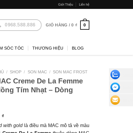
Giới Thiệu
Liên hệ
0968.588.886
0
GIỎ HÀNG /
0
₫
M SÓC TÓC
THƯƠNG HIỆU
BLOG
HỦ
/
SHOP
/
SON MAC
/
SON MAC FROST
CHAT 
MAC Creme De La Femme
ồng Tím Nhạt – Dòng
NHẮN 
ĐỂ LẠI
0
₫
d with gold
là điều mà MAC mô tả về màu