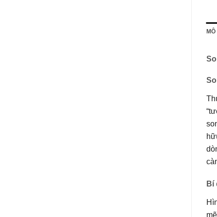
MÔ
So
So
Th
“tư
son
hữu
dò
càn
Bí
Hì
mẽ