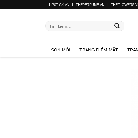
LIPSTICK.VN
|
THEPERFUME.VN
|
THEFLOWERS.V
SON MÔI
TRANG ĐIỂM MẮT
TRA