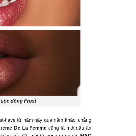
uộc dòng Frost
ust-have từ năm này qua năm khác, chẳng
Creme De La Femme
cũng là một dấu ấn
chăm sóc đôi môi từ trong ra ngoài,
MAC