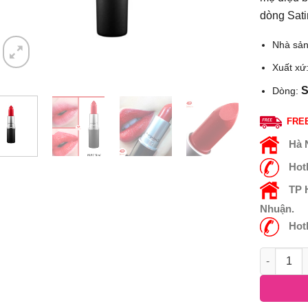
dòng Sati
Nhà sản
Xuất xứ
S
Dòng:
FREE
Hà 
Hot
TP
Nhuận.
Hot