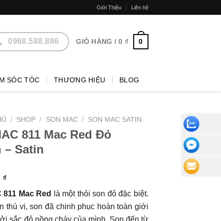
Giới Thiệu
Liên hệ
0968.588.886
0
GIỎ HÀNG /
0
₫
M SÓC TÓC
THƯƠNG HIỆU
BLOG
HỦ
/
SHOP
/
SON MAC
/
SON MAC SATIN
CHAT 
AC 811 Mac Red Đỏ
 – Satin
NHẮN 
ĐỂ LẠI
0
₫
 811 Mac Red
là một thỏi son đỏ đặc biệt.
ên thú vị, son đã chinh phục hoàn toàn giới
ởi sắc đỏ nồng cháy của mình. Son đến từ