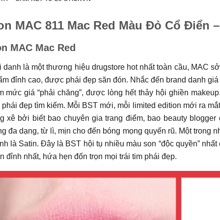
on MAC 811 Mac Red Màu Đỏ Cổ Điển –
on MAC Mac Red
i danh là một thương hiệu drugstore hot nhất toàn cầu, MAC 
m đỉnh cao, được phái đẹp săn đón. Nhắc đến brand danh giá 
m mức giá “phải chăng”, được lòng hết thảy hội ghiền makeup
phái đẹp tìm kiếm. Mỗi BST mới, mỗi limited edition mới ra mắ
g xê bởi biết bao chuyên gia trang điểm, bao beauty blogger
g đa dạng, từ lì, mịn cho đến bóng mọng quyến rũ. Một trong
nh là Satin. Đây là BST hội tụ nhiều màu son “độc quyền” nhấ
n đỉnh nhất, hứa hẹn đốn trọn mọi trái tim phái đẹp.