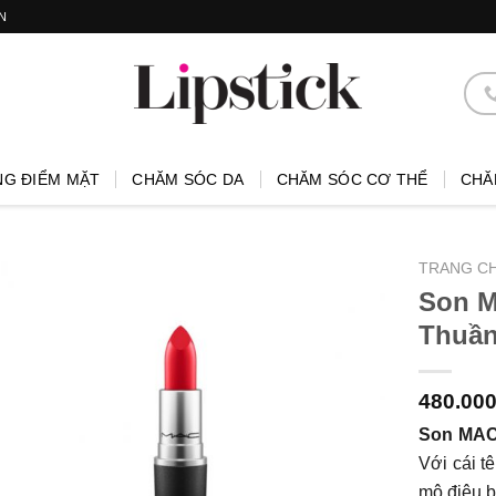
N
NG ĐIỂM MẶT
CHĂM SÓC DA
CHĂM SÓC CƠ THỂ
CHĂ
TRANG C
Son M
Thuần
480.00
Son MAC
Với cái t
mộ điệu b