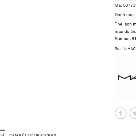
Mã:
00773
Danh mục
Thẻ:
son 
màu đỏ th
Sonmac 8
Brands:
MAC
 TẢ
CAM KẾT TỪ LIPSTICKVN