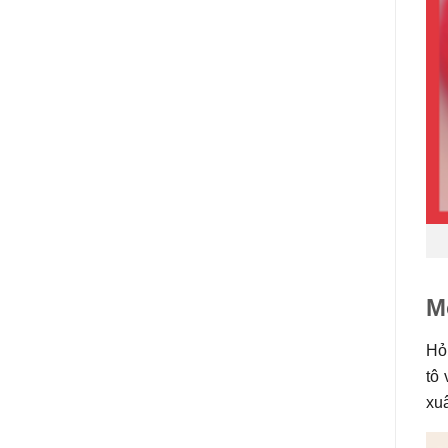
M
Hỏi
tô
xuâ