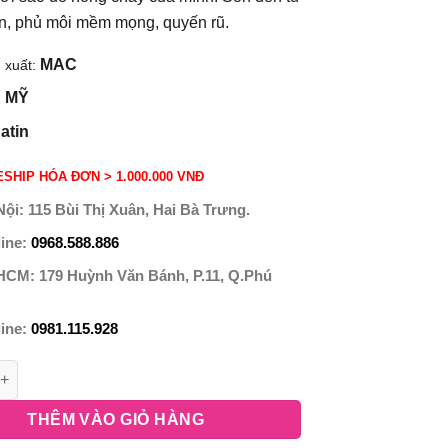
n, phủ môi mềm mọng, quyến rũ.
MAC
 xuất:
MỸ
:
atin
SHIP HÓA ĐƠN > 1.000.000 VNĐ
Nội:
115 Bùi Thị Xuân, Hai Bà Trưng.
line:
0968.588.886
 HCM:
179 Huỳnh Văn Bánh, P.11, Q.Phú
line:
0981.115.928
THÊM VÀO GIỎ HÀNG