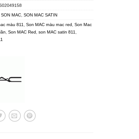
602049158
:
SON MAC
,
SON MAC SATIN
mac màu 811
,
Son MAC màu mac red
,
Son Mac
uần
,
Son MAC Red
,
son MAC satin 811
,
11