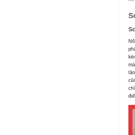
S
S
Nổ
phẩ
kè
mà 
lăn
cũn
chí
điể