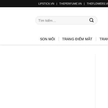
LIPSTICK.VN
|
THEPERFUME.VN
|
THEFLOWERS.V
SON MÔI
TRANG ĐIỂM MẮT
TRA