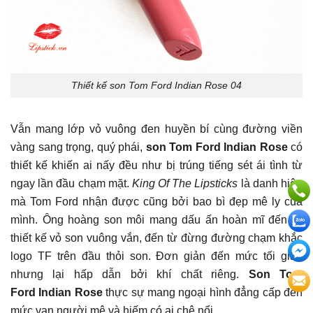
Thiết kế son Tom Ford Indian Rose 04
Vẫn mang lớp vỏ vuông đen huyền bí cùng đường viền
vàng sang trọng, quý phái,
son Tom Ford Indian Rose
có
thiết kế khiến ai nấy đều như bị trúng tiếng sét ái tình từ
ngay lần đầu chạm mặt.
King Of The Lipsticks
là danh hiệu
mà Tom Ford nhận được cũng bởi bao bì đẹp mê ly của
mình. Ông hoàng son môi mang dấu ấn hoàn mĩ đến từ
thiết kế vỏ son vuông vắn, đến từ đừng đường chạm khắc
logo TF trên đầu thỏi son. Đơn giản đến mức tối giản
nhưng lại hấp dẫn bởi khí chất riêng.
Son Tom
Ford Indian Rose
thực sự mang ngoại hình đẳng cấp đến
mức vạn người mê và hiếm có ai chê nổi.