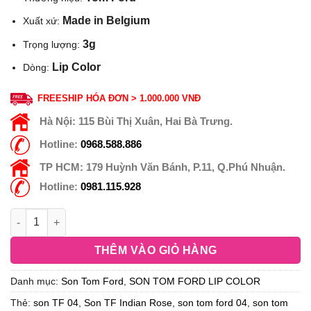
Made in Belgium
Xuất xứ:
3g
Trọng lượng:
Lip Color
Dòng:
FREESHIP HÓA ĐƠN > 1.000.000 VNĐ
Hà Nội:
115 Bùi Thị Xuân, Hai Bà Trưng.
Hotline:
0968.588.886
TP HCM:
179 Huỳnh Văn Bánh, P.11, Q.Phú Nhuận.
Hotline:
0981.115.928
THÊM VÀO GIỎ HÀNG
Danh mục:
Son Tom Ford
,
SON TOM FORD LIP COLOR
Thẻ:
son TF 04
,
Son TF Indian Rose
,
son tom ford 04
,
son tom