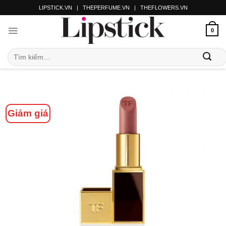
LIPSTICK.VN
|
THEPERFUME.VN
|
THEFLOWERS.VN
0
Giảm giá