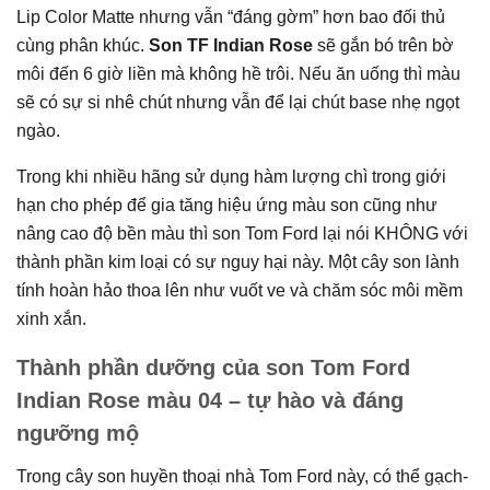
Lip Color Matte nhưng vẫn “đáng gờm” hơn bao đối thủ
cùng phân khúc.
Son TF Indian Rose
sẽ gắn bó trên bờ
môi đến 6 giờ liền mà không hề trôi. Nếu ăn uống thì màu
sẽ có sự si nhê chút nhưng vẫn để lại chút base nhẹ ngọt
ngào.
Trong khi nhiều hãng sử dụng hàm lượng chì trong giới
hạn cho phép để gia tăng hiệu ứng màu son cũng như
nâng cao độ bền màu thì son Tom Ford lại nói KHÔNG với
thành phần kim loại có sự nguy hại này. Một cây son lành
tính hoàn hảo thoa lên như vuốt ve và chăm sóc môi mềm
xinh xắn.
Thành phần dưỡng của son Tom Ford
Indian Rose màu 04 – tự hào và đáng
ngưỡng mộ
Trong cây son huyền thoại nhà Tom Ford này, có thể gạch-