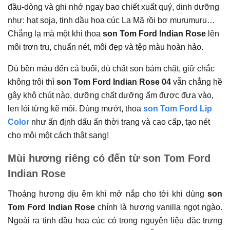
đầu-dòng và ghi nhớ ngay bao chiết xuất quý, dinh dưỡng
như: hạt soja, tinh dầu hoa cúc La Mã rồi bơ murumuru…
Chẳng lạ mà một khi thoa
son Tom Ford Indian Rose
lên
môi trơn tru, chuẩn nét, môi đẹp và tệp màu hoàn hảo.
Dù bền màu đến cả buổi, dù chất son bám chặt, giữ chắc
không trôi thì
son Tom Ford Indian Rose 04
vẫn chẳng hề
gây khô chút nào, dưỡng chất dưỡng ẩm được đưa vào,
len lỏi từng kẽ môi. Dùng mướt, thoa
son Tom Ford Lip
Color
như ấn định dấu ấn thời trang và cao cấp, tạo nét
cho môi một cách thật sang!
Mùi hương riêng có đến từ son Tom Ford
Indian Rose
Thoảng hương dịu êm khi mở nắp cho tới khi dùng
son
Tom Ford Indian Rose
chính là hương vanilla ngọt ngào.
Ngoài ra tinh dầu hoa cúc có trong nguyên liệu đặc trưng