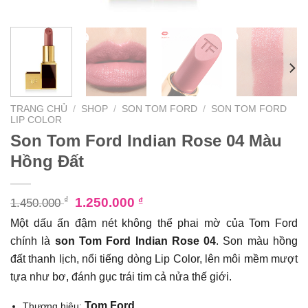
TRANG CHỦ
/
SHOP
/
SON TOM FORD
/
SON TOM FORD
LIP COLOR
Son Tom Ford Indian Rose 04 Màu
Hồng Đất
₫
1.250.000
₫
1.450.000
Một dấu ấn đậm nét không thể phai mờ của Tom Ford
chính là
s
on Tom Ford Indian Rose 04
. Son màu hồng
đất thanh lịch, nổi tiếng dòng Lip Color, lên môi mềm mượt
tựa như bơ, đánh gục trái tim cả nửa thế giới.
Tom Ford
Thương hiệu: