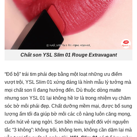
Chất son YSL Slim 01 Rouge Extravagant
“Đổ bộ” trái tim phái đẹp bằng một loạt những ưu điểm
vượt trội, YSL Slim 01 xứng đáng là hình mẫu lý tưởng mà
mọi chất son lì đang hướng đến. Dù thuộc dòng matte
nhưng son YSL 01 lại không hề lơ là trong nhiệm vụ chăm
sóc bờ môi phái đẹp. Chất dưỡng mềm mại, được bổ sung
lượng ẩm tối đa giúp bờ môi các cô nàng luôn căng mọng,
cuốn hút vẻ rạng ngời. Son bền màu tuyệt đối với nguyên
tắc “3 không”: không trôi, không lem, không cần dặm lại mà