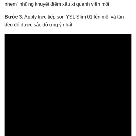
nhẹm” những khuyết điểm xấu xí quanh viền môi
Bước 3:
Apply trực tiếp son YSL Slim 01 lên môi và tán
đều để được sắc độ ưng ý nhất