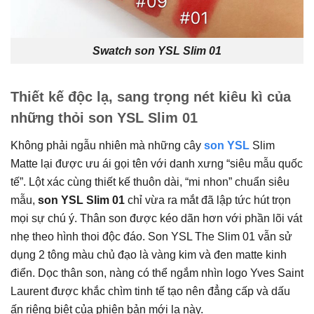
Swatch son YSL Slim 01
Thiết kế độc lạ, sang trọng nét kiêu kì của
những thỏi son YSL Slim 01
Không phải ngẫu nhiên mà những cây
son YSL
Slim
Matte lại được ưu ái gọi tên với danh xưng “siêu mẫu quốc
tế”. Lột xác cùng thiết kế thuôn dài, “mi nhon” chuẩn siêu
mẫu,
son YSL Slim 01
chỉ vừa ra mắt đã lập tức hút trọn
mọi sự chú ý. Thân son được kéo dãn hơn với phần lõi vát
nhẹ theo hình thoi độc đáo. Son YSL The Slim 01 vẫn sử
dụng 2 tông màu chủ đạo là vàng kim và đen matte kinh
điển. Dọc thân son, nàng có thể ngắm nhìn logo Yves Saint
Laurent được khắc chìm tinh tế tạo nên đẳng cấp và dấu
ấn riêng biệt của phiên bản mới lạ này.