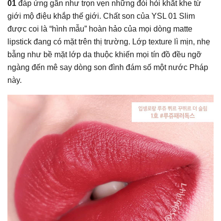
01
đáp ứng gần như trọn vẹn những đòi hỏi khắt khe từ
giới mộ điệu khắp thế giới. Chất son của YSL 01 Slim
được coi là “hình mẫu” hoàn hảo của mọi dòng matte
lipstick đang có mặt trên thị trường. Lớp texture lì mịn, nhẹ
bẫng như bề mặt lớp da thuộc khiến mọi tín đồ đều ngỡ
ngàng đến mê say dòng son đình đám số một nước Pháp
này.