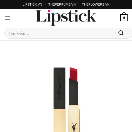
LIPSTICK.VN
|
THEPERFUME.VN
|
THEFLOWERS.VN
0