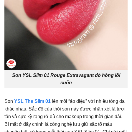
Son YSL Slim 01 Rouge Extravagant đỏ hồng lôi
cuốn
Son
YSL The Slim 01
lên môi “ảo diệu” với nhiều tông da
khác nhau. Sắc độ của thỏi son này được nhận xét là tươi
tắn và cực kỳ rạng rỡ dù cho makeup trong thời gian dài.
Bí mật ở đây chính là công nghệ lưu giữ sắc tố màu
chuyên biệt có trong mỗi thỏi son YSL Slim 01. Chỉ với một