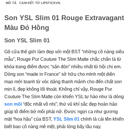
MÔ TẢ
CAM KẾT TỪ LIPSTICKVN
Son YSL Slim 01 Rouge Extravagant
Màu Đỏ Hồng
Son YSL Slim 01
Gõ cửa thế giới làm đẹp với một BST “những cô nàng siêu
mẫu”, Rouge Pur Couture The Slim Matte chắc chắn là từ
khóa trang điểm được “săn đón” nhiều nhất từ hội chị em.
Dòng son “made in France” sở hữu cho mình một diện
mạo mới toanh từ vóc dáng thanh mảnh cho đến chất son
mịn lì, đẹp không lối thoát. Không chỉ vậy, Rouge Pur
Couture The Slim Matte còn khiến YSL tự hào như là dòng
son môi
“độc nhất vô nhị”, thứ vũ khí sắc đẹp hoàn hảo
giúp tô điểm bờ môi phái nữ. Được ngợi ca như gương
mặt “hoa hậu” của BST,
YSL Slim 01
chính là cái tên khiến
biết bao cô nàng mê mệt, phải lòng bấy lâu nay.