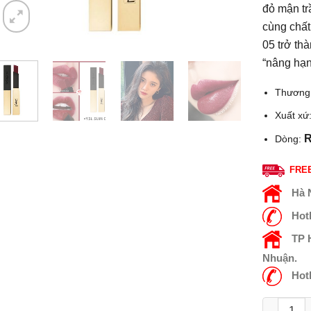
đỏ mận tr
cùng chất
05 trở th
“nâng hạng
Thương 
Xuất xứ
R
Dòng:
FREE
Hà 
Hot
TP
Nhuận.
Hot