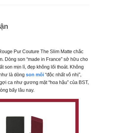
Mận
Rouge Pur Couture The Slim Matte chắc
 em. Dòng son “made in France” sở hữu cho
 son mịn lì, đẹp không lối thoát. Không
 như là dòng
son môi
“độc nhất vô nhị”,
ngợi ca như gương mặt “hoa hậu” của BST,
lòng bấy lâu nay.