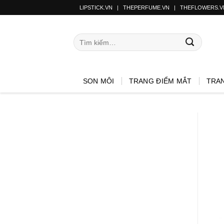
LIPSTICK.VN
|
THEPERFUME.VN
|
THEFLOWERS.V
SON MÔI
TRANG ĐIỂM MẮT
TRA