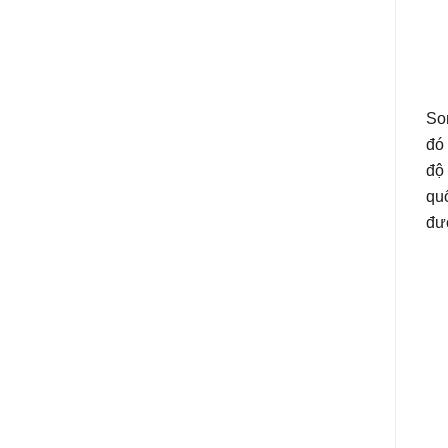
So
đó 
độ 
quố
đườ