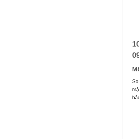
1
0
Mô
Son
mận
hảo