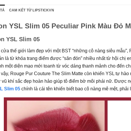
 TẢ
CAM KẾT TỪ LIPSTICKVN
on YSL Slim 05 Peculiar Pink Màu Đỏ 
n YSL Slim 05
 cửa thế giới làm đẹp với một BST “những cô nàng siêu mẫu”, 
n là từ khóa trang điểm được “săn đón” nhiều nhất từ hội chị
h một diện mạo mới toanh từ vóc dáng thanh mảnh cho đến chất
ỉ vậy, Rouge Pur Couture The Slim Matte còn khiến YSL tự hào
ứ vũ khí sắc đẹp hoàn hảo giúp tô điểm bờ môi phái nữ. Được 
L Slim 05
chính là cái tên khiến biết bao cô nàng mê mệt, phải 