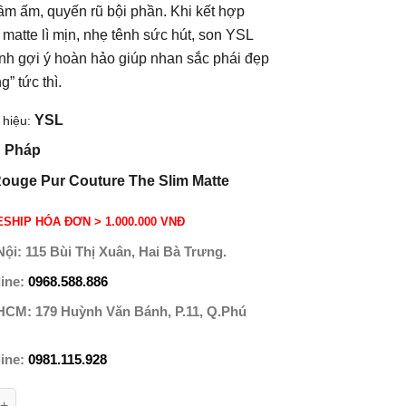
ầm ấm, quyến rũ bội phần. Khi kết hợp
 matte lì mịn, nhẹ tênh sức hút, son YSL
ành gợi ý hoàn hảo giúp nhan sắc phái đẹp
” tức thì.
YSL
hiệu:
Pháp
:
ouge Pur Couture The Slim Matte
SHIP HÓA ĐƠN > 1.000.000 VNĐ
Nội:
115 Bùi Thị Xuân, Hai Bà Trưng.
line:
0968.588.886
 HCM:
179 Huỳnh Văn Bánh, P.11, Q.Phú
line:
0981.115.928