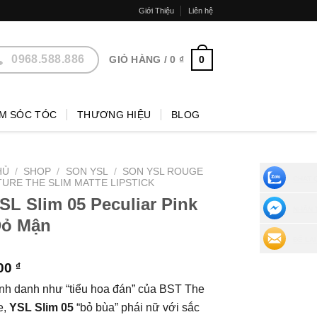
Giới Thiệu
Liên hệ
0968.588.886
0
GIỎ HÀNG /
0
₫
M SÓC TÓC
THƯƠNG HIỆU
BLOG
HỦ
/
SHOP
/
SON YSL
/
SON YSL ROUGE
CHAT 
URE THE SLIM MATTE LIPSTICK
SL Slim 05 Peculiar Pink
NHẮN 
Đỏ Mận
ĐỂ LẠI
000
₫
h danh như “tiểu hoa đán” của BST The
e,
YSL Slim 05
“bỏ bùa” phái nữ với sắc