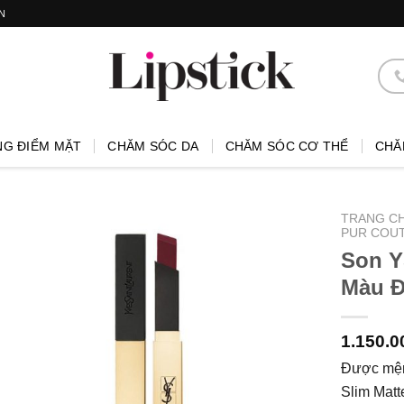
N
NG ĐIỂM MẶT
CHĂM SÓC DA
CHĂM SÓC CƠ THỂ
CHĂ
TRANG C
PUR COUT
Son Y
Màu 
1.150.
Được mện
Slim Matt