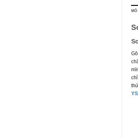
MÔ
S
So
Gõ
chắ
mìn
ch
th
YS