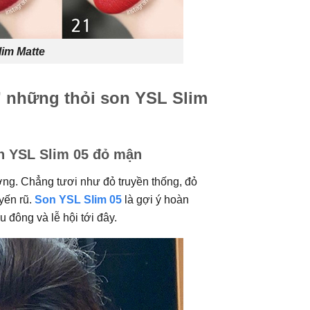
im Matte
” những thỏi son YSL Slim
on YSL Slim 05 đỏ mận
ợng. Chẳng tươi như đỏ truyền thống, đỏ
yến rũ.
Son YSL Slim 05
là gợi ý hoàn
đông và lễ hội tới đây.