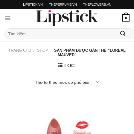
LIPSTICK.VN
|
THEPERFUME.VN
|
THEFLOWERS.VN
0
TRANG CHỦ
/
SHOP
/
SẢN PHẨM ĐƯỢC GẮN THẺ “LOREAL
MAUVED”
LỌC