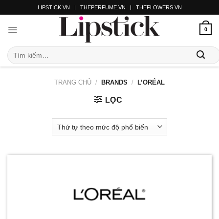
LIPSTICK.VN
|
THEPERFUME.VN
|
THEFLOWERS.VN
0
TRANG CHỦ
/
BRANDS
/
L’ORÉAL
LỌC