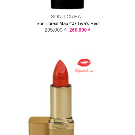
SON LOREAL
Son L’oreal Màu 407 Liya’s Red
295.000
₫
260.000
₫