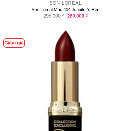
SON LOREAL
Son L’oreal Màu 404 Jennifer’s Red
295.000
₫
260.000
₫
Giảm giá