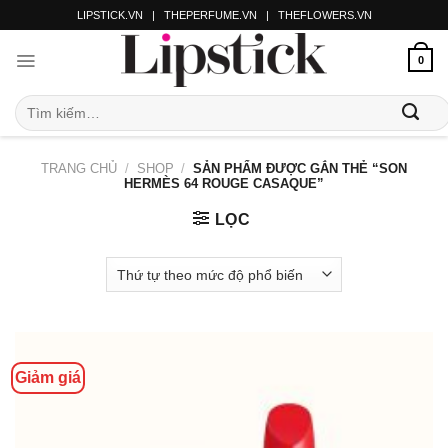
LIPSTICK.VN
|
THEPERFUME.VN
|
THEFLOWERS.VN
0
TRANG CHỦ
/
SHOP
/
SẢN PHẨM ĐƯỢC GẮN THẺ “SON
HERMÈS 64 ROUGE CASAQUE”
LỌC
Giảm giá