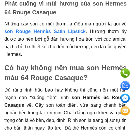
Phát cuồng vì mùi hương của son Hermes
64 Rouge Casaque
Những cây son có mùi thơm là điều mà người ta gọi về
son Rouge Hermès Satin Lipstick
.
Hương thơm ấy
được tạo nên bởi gỗ đàn hương hòa trộn với cúc arnica,
bạch chỉ. Từ thiết kế cho đến mùi hương, đều là độc quyền
Hermès.
Có hay không nên mua son Hermès
màu 64 Rouge Casaque?
Dù rủng rỉnh hầu bao hay không thì cũng nên một lần
mạnh dan “xuống tiền”, rinh
son Hermès 64 Rouge
Casaque
về. Cây son toàn diện, vừa sang chảnh bên
ngoài, bên trong lại xịn mịn. Chất đáng ngợi khen và quan
trọng còn là vỏ bền, đẹp, đỉnh. Rinh son là trang bị sự tự tin
cho bản thân ngay lập tức. Đã thế Hermès còn có chính