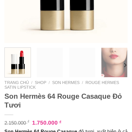
TRANG CHỦ
/
SHOP
/
SON HERMES
/
ROUGE HERMES
SATIN LIPSTICK
Son Hermès 64 Rouge Casaque Đỏ
Tươi
₫
1.750.000
₫
2.150.000
Son Hermès 64 Rouge Casaque
đỏ tươi, xuất hiện ở cả