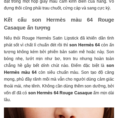
đặt trong một hộp giấy màu cam kinh điển của hãng. Vỏ
đựng thôi cũng phải trau chuốt, cứng cáp và sang cực kỳ.
Kết cấu son Hermès màu 64 Rouge
Casaque ấn tượng
Nếu thỏi Rouge Hermès Satin Lipstick đã khiến dân tình
phát sốt vì chất lì chuẩn đét rồi thì
son Hermès 64
còn ấn
tượng không kém bởi phiên bản satin mê hoặc này. Son
bóng nhẹ, lướt mịn như bơ, trơn tru nhưng hoàn toàn
chẳng hề gây bết dính chút nào. Điểm đặc biệt là
son
Hermès màu 64
còn siêu chuẩn màu. Son tạo độ căng
mọng, phủ đầy rãnh môi mà vẫn cho người dùng cảm giác
thoải mái, nhẹ tênh. Không cần dùng thêm son dưỡng, bởi
vốn dĩ đã có
son Hermès 64 Rouge Casaque
ẩm mịn dài
lâu.