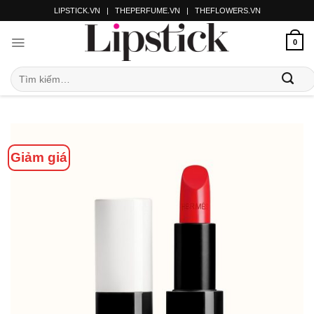
LIPSTICK.VN
|
THEPERFUME.VN
|
THEFLOWERS.VN
0
Giảm giá