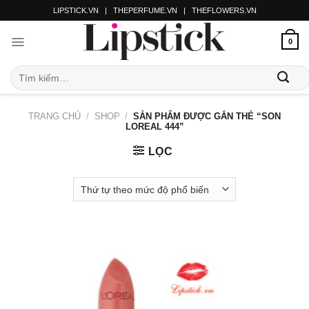
LIPSTICK.VN
|
THEPERFUME.VN
|
THEFLOWERS.VN
0
TRANG CHỦ
/
SHOP
/
SẢN PHẨM ĐƯỢC GẮN THẺ “SON
LOREAL 444”
LỌC