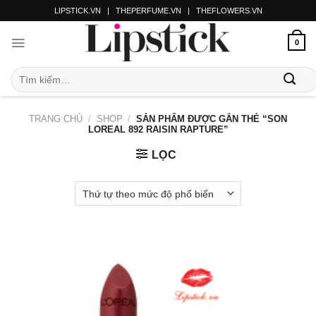
LIPSTICK.VN
|
THEPERFUME.VN
|
THEFLOWERS.VN
0
TRANG CHỦ
/
SHOP
/
SẢN PHẨM ĐƯỢC GẮN THẺ “SON
LOREAL 892 RAISIN RAPTURE”
LỌC