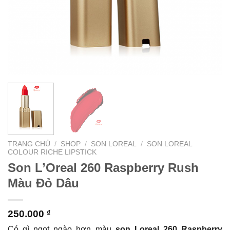
TRANG CHỦ
/
SHOP
/
SON LOREAL
/
SON LOREAL
COLOUR RICHE LIPSTICK
Son L’Oreal 260 Raspberry Rush
Màu Đỏ Dâu
250.000
₫
Có gì ngọt ngào hơn màu
son Loreal 260 Raspberry