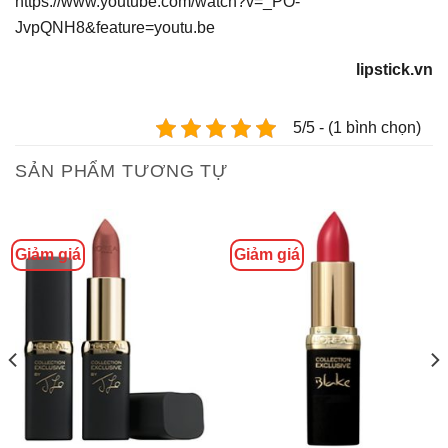
https://www.youtube.com/watch?v=_PO-
JvpQNH8&feature=youtu.be
lipstick.vn
5/5 - (1 bình chọn)
SẢN PHẨM TƯƠNG TỰ
Giảm giá
Giảm giá