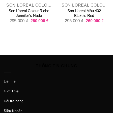
SON LOREAL COLOUR RICHE COLLECTION EXCLUSIVE
SON LOREAL COLOUR RICHE COLLECTION EXCLUSIVE RED LIPCOLOR
Son L’oreal Colour Riche
Son L’oreal Màu 402
Jennifer’s Nude
Blake’s Red
295.000
₫
260.000
₫
295.000
₫
260.000
₫
THÔNG TIN CHUNG
Liên hệ
Giới Thiệu
Đổi trả hàng
Điều Khoản