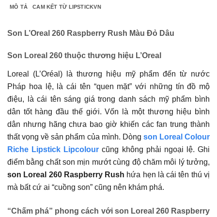
MÔ TẢ
CAM KẾT TỪ LIPSTICKVN
Son L’Oreal 260 Raspberry Rush Màu Đỏ Dâu
Son
Loreal 260
thuộc thương hiệu L’Oreal
Loreal (L’Oréal) là thương hiệu mỹ phẩm đến từ nước
Pháp hoa lệ, là cái tên “quen mặt” với những tín đồ mộ
điệu, là cái tên sáng giá trong danh sách mỹ phẩm bình
dân tốt hàng đầu thế giới. Vốn là một thương hiệu bình
dân nhưng hãng chưa bao giờ khiến các fan trung thành
thất vọng về sản phẩm của mình. Dòng
son Loreal Colour
Riche Lipstick Lipcolour
cũng không phải ngoại lệ. Ghi
điểm bằng chất son mịn mướt cùng độ chăm môi lý tưởng,
son Loreal 260 Raspberry Rush
hứa hẹn là cái tên thú vị
mà bất cứ ai “cuồng son” cũng nên khám phá.
“Chấm phá” phong cách với son Loreal 260 Raspberry