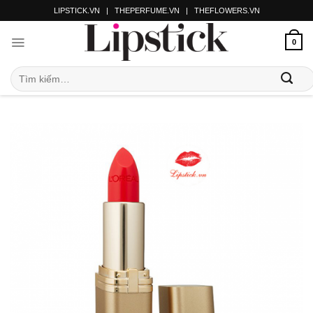
LIPSTICK.VN
|
THEPERFUME.VN
|
THEFLOWERS.VN
0