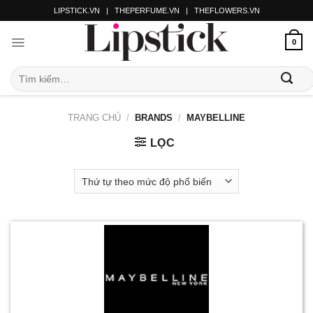
LIPSTICK.VN
|
THEPERFUME.VN
|
THEFLOWERS.VN
0
TRANG CHỦ
/
BRANDS
/
MAYBELLINE
LỌC