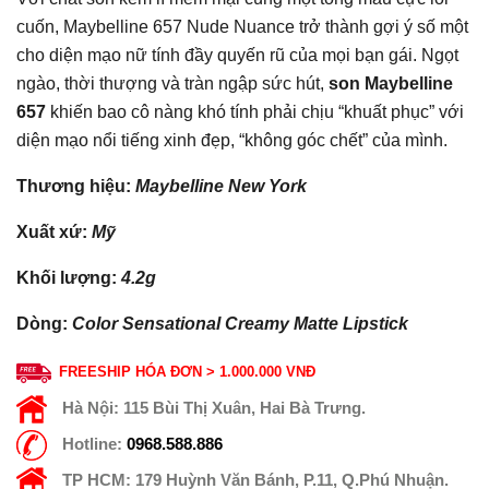
cuốn, Maybelline 657 Nude Nuance trở thành gợi ý số một
cho diện mạo nữ tính đầy quyến rũ của mọi bạn gái. Ngọt
ngào, thời thượng và tràn ngập sức hút,
son Maybelline
657
khiến bao cô nàng khó tính phải chịu “khuất phục” với
diện mạo nổi tiếng xinh đẹp, “không góc chết” của mình.
Thương hiệu:
Maybelline New York
Xuất xứ:
Mỹ
Khối lượng:
4.2g
Dòng:
Color Sensational Creamy Matte Lipstick
FREESHIP HÓA ĐƠN > 1.000.000 VNĐ
Hà Nội:
115 Bùi Thị Xuân, Hai Bà Trưng.
Hotline:
0968.588.886
TP HCM:
179 Huỳnh Văn Bánh, P.11, Q.Phú Nhuận.