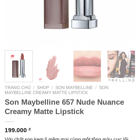
TRANG CHỦ
/
SHOP
/
SON MAYBELLINE
/
SON
MAYBELLINE CREAMY MATTE LIPSTICK
Son Maybelline 657 Nude Nuance
Creamy Matte Lipstick
199.000
₫
Với chất son kem lì mềm mại cùng một tông màu cực lôi