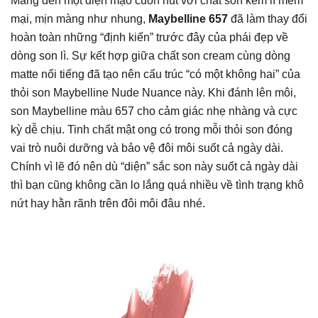
Mang đến một diện mạo cuốn hút với chất son kem lì mềm
mại, mịn màng như nhung,
Maybelline 657
đã làm thay đổi
hoàn toàn những “định kiến” trước đây của phái đẹp về
dòng son lì. Sự kết hợp giữa chất son cream cùng dòng
matte nổi tiếng đã tạo nên cấu trúc “có một không hai” của
thỏi son Maybelline Nude Nuance này. Khi đánh lên môi,
son Maybelline màu 657 cho cảm giác nhẹ nhàng và cực
kỳ dễ chịu. Tinh chất mật ong có trong mỗi thỏi son đóng
vai trò nuôi dưỡng và bảo vệ đôi môi suốt cả ngày dài.
Chính vì lẽ đó nên dù “diện” sắc son này suốt cả ngày dài
thì bạn cũng không cần lo lắng quá nhiều về tình trạng khô
nứt hay hằn rãnh trên đôi môi đâu nhé.