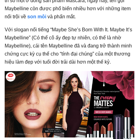
trí số một ở dòng sản phẩm Mascara, ngày nay, tên gọi
Maybelline còn được phổ biến nhiều hơn với những item
nổi trội về
son môi
và phấn mắt.
Với slogan nổi tiếng “Maybe She’s Born With It. Maybe It’s
Maybelline” (Có thể cô ấy đẹp tự nhiên, có thể là nhờ
Maybelline), cái tên Maybelline đã và đang trở thành minh
chứng cực kỳ cụ thể cho “tính đại chúng” của một thương
hiệu làm đẹp với tuổi đời trải dài hơn một thế kỷ.