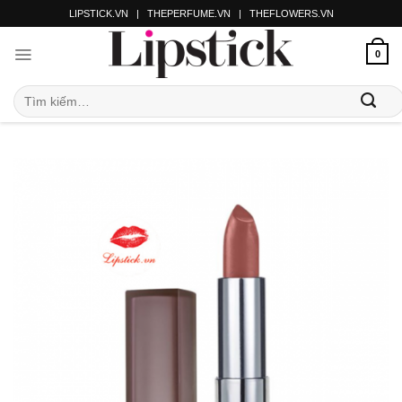
LIPSTICK.VN
|
THEPERFUME.VN
|
THEFLOWERS.VN
0