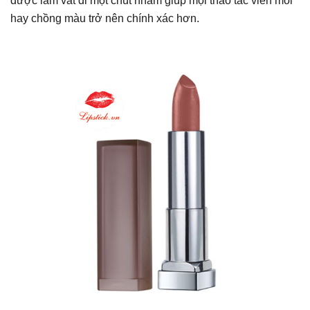
được làm vát đi một chút nhằm giúp mọi thao tác viền môi
hay chồng màu trở nên chính xác hơn.