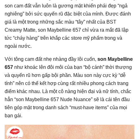
son cam đất vẫn luôn là gương mặt khiến phái đẹp “ngả
nghiêng” bởi sức quyến rũ đặc biệt của mình. Được đánh
giá là một trong những sắc màu “tây” nhất của BST
Creamy Matte, son Maybelline 657 chỉ vừa ra mắt đã lập
tức “cháy hàng” trên khắp các store mỹ phẩm trong và
ngoài nước.
Với tông cam đất nhẹ nhàng đầy lôi cuốn,
son Maybelline
657
như khoác lên đôi môi của bạn “bộ cánh” thời thượng
và quyến rũ hơn gấp bội phần. Màu son này cực kỳ “dễ
tính” nên có thể kết hợp cùng rất nhiều phong cách trang
điểm khác nhau. Là một cô nàng hiện đại và nữ tính, chắc
hẳn “son Maybelline 657 Nude Nuance” sẽ là cái tên đầu
tiên góp mặt trong danh sách “must-have items” của mọi
bạn gái.