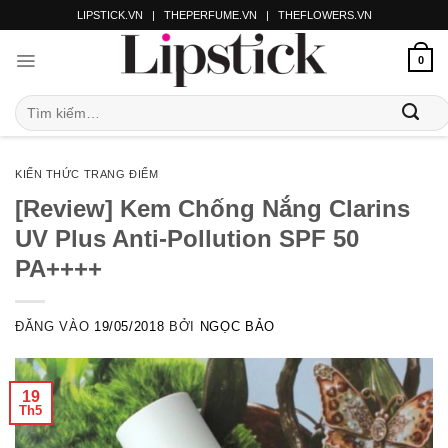
LIPSTICK.VN
|
THEPERFUME.VN
|
THEFLOWERS.VN
0
KIẾN THỨC TRANG ĐIỂM
[Review] Kem Chống Nắng Clarins
UV Plus Anti-Pollution SPF 50
PA++++
ĐĂNG VÀO
19/05/2018
BỞI
NGỌC BẢO
19
Th5