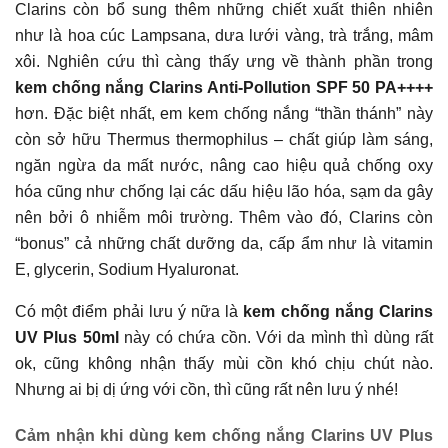
Clarins còn bổ sung thêm những chiết xuất thiên nhiên
như là hoa cúc Lampsana, dưa lưới vàng, trà trắng, mâm
xôi. Nghiên cứu thì càng thấy ưng về thành phần trong
kem chống nắng Clarins Anti-Pollution SPF 50 PA++++
hơn. Đặc biệt nhất, em kem chống nắng “thần thánh” này
còn sở hữu Thermus thermophilus – chất giúp làm sáng,
ngăn ngừa da mất nước, nâng cao hiệu quả chống oxy
hóa cũng như chống lại các dấu hiệu lão hóa, sạm da gây
nên bởi ô nhiễm môi trường. Thêm vào đó, Clarins còn
“bonus” cả những chất dưỡng da, cấp ẩm như là vitamin
E, glycerin, Sodium Hyaluronat.
Có một điểm phải lưu ý nữa là
kem chống nắng Clarins
UV Plus 50ml
này có chứa cồn. Với da mình thì dùng rất
ok, cũng không nhận thấy mùi cồn khó chịu chút nào.
Nhưng ai bị dị ứng với cồn, thì cũng rất nên lưu ý nhé!
Cảm nhận khi dùng kem chống nắng Clarins UV Plus