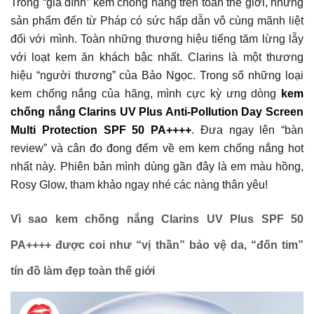
Trong “gia đình” kem chống nắng trên toàn thế giới, những
sản phẩm đến từ Pháp có sức hấp dẫn vô cùng mãnh liệt
đối với mình. Toàn những thương hiệu tiếng tăm lừng lẫy
với loạt kem ăn khách bậc nhất. Clarins là một thương
hiệu “người thương” của Bảo Ngọc. Trong số những loại
kem chống nắng của hãng, mình cực kỳ ưng dòng
kem
chống nắng Clarins UV Plus Anti-Pollution Day Screen
Multi Protection SPF 50 PA++++
. Đưa ngay lên “bàn
review” và cân đo đong đếm về em kem chống nắng hot
nhất này. Phiên bản mình dùng gần đây là em màu hồng,
Rosy Glow, tham khảo ngay nhé các nàng thân yêu!
Vì sao kem chống nắng Clarins UV Plus SPF 50
PA++++ được coi như “vị thần” bảo vệ da, “đốn tim”
tín đồ làm đẹp toàn thế giới