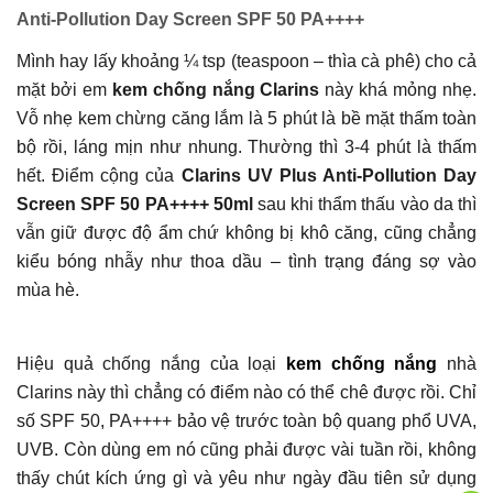
Anti-Pollution Day Screen SPF 50 PA++++
Mình hay lấy khoảng ¼ tsp (teaspoon – thìa cà phê) cho cả
mặt bởi em
kem chống nắng Clarins
này khá mỏng nhẹ.
Vỗ nhẹ kem chừng căng lắm là 5 phút là bề mặt thấm toàn
bộ rồi, láng mịn như nhung. Thường thì 3-4 phút là thấm
hết. Điểm cộng của
Clarins UV Plus Anti-Pollution Day
Screen SPF 50 PA++++ 50ml
sau khi thẩm thấu vào da thì
vẫn giữ được độ ẩm chứ không bị khô căng, cũng chẳng
kiểu bóng nhẫy như thoa dầu – tình trạng đáng sợ vào
mùa hè.
Hiệu quả chống nắng của loại
kem chống nắng
nhà
Clarins này thì chẳng có điểm nào có thể chê được rồi. Chỉ
số SPF 50, PA++++ bảo vệ trước toàn bộ quang phổ UVA,
UVB. Còn dùng em nó cũng phải được vài tuần rồi, không
thấy chút kích ứng gì và yêu như ngày đầu tiên sử dụng