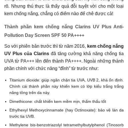
rõ. Nhưng thú thực là thấy quá đỗi tuyệt vời cho một loại
kem chống nắng, chẳng có điểm nào để chê được cả!
Thành phần kem chống nắng Clarins UV Plus Anti-
Pollution Day Screen SPF 50 PA++++
So với phiên bản trước thì từ năm 2016,
kem chống nắng
UV Plus của Clarins
đã tăng cường khả năng chống tia
UVA từ PA+++ lên đến thành PA++++. Ngoài những thành
phần chính với chức năng “đỉnh” từ trước như:
Titanium dioxide: giúp ngăn chặn tia UVA, UVB 2, khá ổn định.
Chính cái thành phần này khiến kem có lớp kiểu trắng trắng
nâng tông trên da này.
Dimethicone: chất khiến kem mềm mịn, thẩm thấu tốt
Ethylhexyl Methoxycinnamate (hay Octinoxate): bảo vệ làn da
trước tia UVB.
Methylene bis-benzotriazolyl tetramethylbutylphenol (Tinosorb