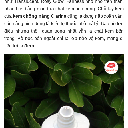
như Translucent, Rosy Glow, Fairness nho nhỏ trên thân,
phân biệt bằng màu tựa chất kem bên trong. Chỗ lấy kem
của
kem chống nắng Clarins
cũng là dạng nắp xoắn vặn,
các nàng hình dung là kiểu lọ thuốc nhỏ mắt ý. Bao bì đơn
điệu nhưng thôi, quan trọng nhất vẫn là chất kem bên
trong. Vỏ bọc bên ngoài chỉ là lớp bảo vệ kem, mang đi
tiện lợi là được.