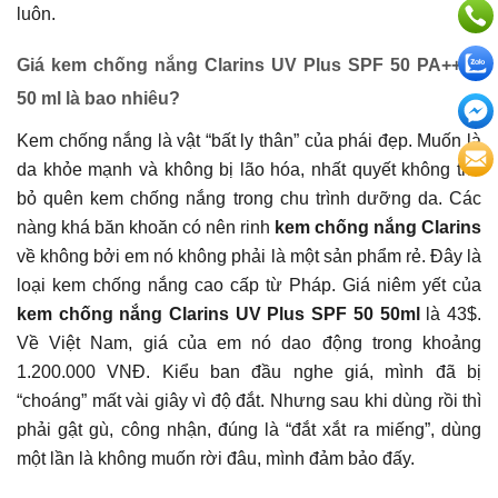
luôn.
Giá kem chống nắng Clarins UV Plus SPF 50 PA++++
50 ml là bao nhiêu?
Kem chống nắng là vật “bất ly thân” của phái đẹp. Muốn là
da khỏe mạnh và không bị lão hóa, nhất quyết không thể
bỏ quên kem chống nắng trong chu trình dưỡng da. Các
nàng khá băn khoăn có nên rinh
kem chống nắng Clarins
về không bởi em nó không phải là một sản phẩm rẻ. Đây là
loại kem chống nắng cao cấp từ Pháp. Giá niêm yết của
kem chống nắng Clarins UV Plus SPF 50 50ml
là 43$.
Về Việt Nam, giá của em nó dao động trong khoảng
1.200.000 VNĐ. Kiểu ban đầu nghe giá, mình đã bị
“choáng” mất vài giây vì độ đắt. Nhưng sau khi dùng rồi thì
phải gật gù, công nhận, đúng là “đắt xắt ra miếng”, dùng
một lần là không muốn rời đâu, mình đảm bảo đấy.