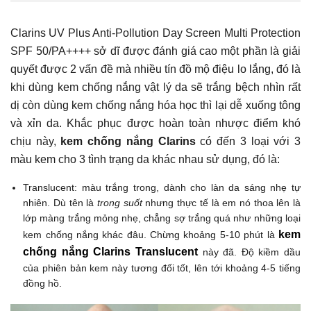
Clarins UV Plus Anti-Pollution Day Screen Multi Protection
SPF 50/PA++++ sở dĩ được đánh giá cao một phần là giải
quyết được 2 vấn đề mà nhiều tín đồ mộ điệu lo lắng, đó là
khi dùng kem chống nắng vật lý da sẽ trắng bệch nhìn rất
dị còn dùng kem chống nắng hóa học thì lại dễ xuống tông
và xỉn da. Khắc phục được hoàn toàn nhược điểm khó
chịu này,
kem chống nắng Clarins
có đến 3 loại với 3
màu kem cho 3 tình trạng da khác nhau sử dụng, đó là:
Translucent: màu trắng trong, dành cho làn da sáng nhẹ tự
nhiên. Dù tên là
trong suốt
nhưng thực tế là em nó thoa lên là
lớp màng trắng mỏng nhẹ, chẳng sợ trắng quá như những loại
kem
kem chống nắng khác đâu. Chừng khoảng 5-10 phút là
chống nắng Clarins Translucent
này đã. Độ kiềm dầu
của phiên bản kem này tương đối tốt, lên tới khoảng 4-5 tiếng
đồng hồ.