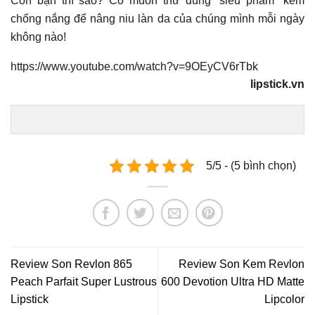
Còn bạn thì sao? Có muốn thử dùng “siêu phẩm” kem
chống nắng để nâng niu làn da của chúng mình mỗi ngày
không nào!
https://www.youtube.com/watch?v=9OEyCV6rTbk
lipstick.vn
5/5 - (5 bình chọn)
Review Son Revlon 865
Review Son Kem Revlon
Peach Parfait Super Lustrous
600 Devotion Ultra HD Matte
Lipstick
Lipcolor