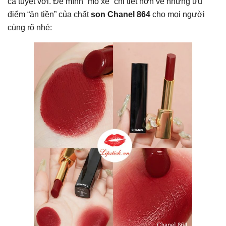
cả tuyệt vời. Để mình “mổ xẻ” chi tiết hơn về những ưu
điểm “ăn tiền” của chất
son Chanel 864
cho mọi người
cùng rõ nhé: