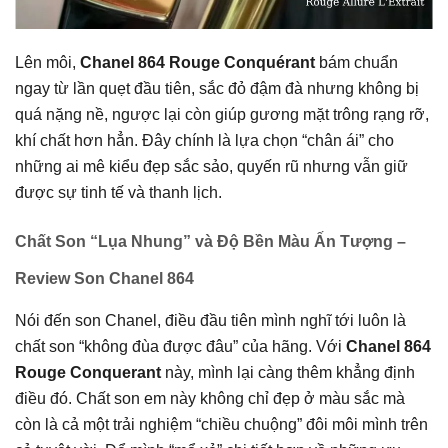
Lên môi,
Chanel 864
Rouge Conquérant
bám chuẩn
ngay từ lần quẹt đầu tiên, sắc đỏ đậm đà nhưng không bị
quá nặng nề, ngược lại còn giúp gương mặt trông rạng rỡ,
khí chất hơn hẳn. Đây chính là lựa chọn “chân ái” cho
những ai mê kiểu đẹp sắc sảo, quyến rũ nhưng vẫn giữ
được sự tinh tế và thanh lịch.
Chất Son “Lụa Nhung” và Độ Bền Màu Ấn Tượng –
Review Son Chanel 864
Nói đến son Chanel, điều đầu tiên mình nghĩ tới luôn là
chất son “không đùa được đâu” của hãng. Với
Chanel 864
Rouge Conquerant
này, mình lại càng thêm khẳng định
điều đó. Chất son em này không chỉ đẹp ở màu sắc mà
còn là cả một trải nghiệm “chiều chuộng” đôi môi mình trên