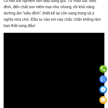
cả một trải nghiệm làm đẹp đáng giá. Từ màu sắc siêu
đỉnh, đến chất son mềm mại như nhung, rồi khả năng
dưỡng ẩm “siêu đỉnh”, thiết kế lại còn sang trọng và ý
nghĩa nữa chứ. Đầu tư vào em này chắc chắn không làm
bạn thất vọng đâu!