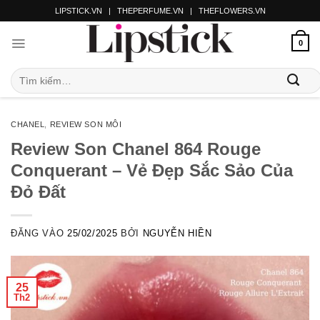
LIPSTICK.VN
|
THEPERFUME.VN
|
THEFLOWERS.VN
0
CHANEL
,
REVIEW SON MÔI
Review Son Chanel 864 Rouge
Conquerant – Vẻ Đẹp Sắc Sảo Của
Đỏ Đất
ĐĂNG VÀO
25/02/2025
BỞI
NGUYỄN HIỀN
25
Th2