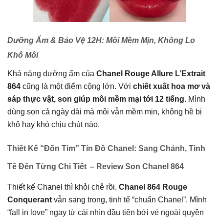
Dưỡng Ẩm & Bảo Vệ 12H: Môi Mềm Mịn, Không Lo
Khô Môi
Khả năng dưỡng ẩm của
Chanel
Rouge Allure L’Extrait
864
cũng là một điểm cộng lớn. Với
chiết xuất hoa mơ và
sáp thực vật, son giúp môi mềm mại tới 12 tiếng.
Mình
dùng son cả ngày dài mà môi vẫn mềm mịn, không hề bị
khô hay khó chịu chút nào.
Thiết Kế “Đốn Tim” Tín Đồ Chanel: Sang Chảnh, Tinh
Tế Đến Từng Chi Tiết
– Review Son Chanel 864
Thiết kế Chanel thì khỏi chê rồi,
Chanel 864 Rouge
Conquerant
vẫn sang trọng, tinh tế “chuẩn Chanel”. Mình
“fall in love” ngay từ cái nhìn đầu tiên bởi vẻ ngoài quyền