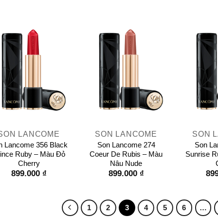
+
+
SON LANCOME
SON LANCOME
SON 
n Lancome 356 Black
Son Lancome 274
Son La
ince Ruby – Màu Đỏ
Coeur De Rubis – Màu
Sunrise R
Cherry
Nâu Nude
899.000
₫
899.000
₫
89
1
2
3
4
5
6
…