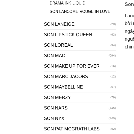
DRAMA INK LIQUID
Son
SON LANCOME ROUGE IN LOVE
Lanc
bởi
SON LANEIGE
(29)
ngày
SON LIPSTICK QUEEN
(63)
nguồ
SON LOREAL
(94)
chin
SON MAC
(694)
SON MAKE UP FOR EVER
(16)
SON MARC JACOBS
(12)
SON MAYBELLINE
(57)
SON MERZY
(79)
SON NARS
(145)
SON NYX
(140)
SON PAT MCGRATH LABS
(62)