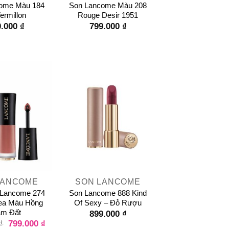
ome Màu 184
Son Lancome Màu 208
ermillon
Rouge Desir 1951
0.000
₫
799.000
₫
+
LANCOME
SON LANCOME
Lancome 274
Son Lancome 888 Kind
ea Màu Hồng
Of Sexy – Đỏ Rượu
m Đất
899.000
₫
799.000
₫
₫