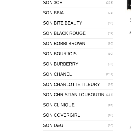
SON 3CE
(223)
+
SON BBIA
(91)
SON BITE BEAUTY
(68)
I
SON BLACK ROUGE
(59)
SON BOBBI BROWN
(86)
SON BOURJOIS
(60)
SON BURBERRY
(92)
SON CHANEL
(281)
SON CHARLOTTE TILBURY
(99)
SON CHRISTIAN LOUBOUTIN
(134)
SON CLINIQUE
(46)
SON COVERGIRL
(48)
+
SON D&G
(86)