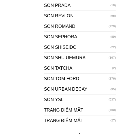
SON PRADA
(18)
SON REVLON
(98)
SON ROMAND
(120)
SON SEPHORA
(89)
SON SHISEIDO
(22)
SON SHU UEMURA
(367)
SON TATCHA
(2)
SON TOM FORD
(276)
SON URBAN DECAY
(95)
SON YSL
(537)
TRANG ĐIỂM MẶT
(100)
TRANG ĐIỂM MẮT
(27)