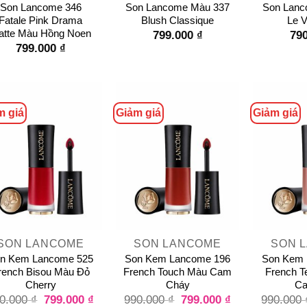
Son Lancome 346
Son Lancome Màu 337
Son Lanc
Fatale Pink Drama
Blush Classique
Le V
atte Màu Hồng Noen
799.000
₫
79
799.000
₫
m giá
Giảm giá
Giảm giá
+
+
SON LANCOME
SON LANCOME
SON 
n Kem Lancome 525
Son Kem Lancome 196
Son Kem 
rench Bisou Màu Đỏ
French Touch Màu Cam
French T
Cherry
Cháy
Ca
799.000
₫
799.000
₫
0.000
₫
990.000
₫
990.000