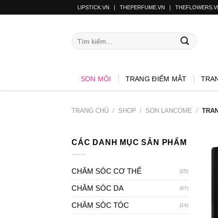
LIPSTICK.VN
|
THEPERFUME.VN
|
THEFLOWERS.V
SON MÔI
TRANG ĐIỂM MẮT
TRA
TRANG CHỦ
/
SHOP
/
SON LANCOME
/
TRAN
CÁC DANH MỤC SẢN PHẨM
CHĂM SÓC CƠ THỂ
(25)
CHĂM SÓC DA
(67)
CHĂM SÓC TÓC
(14)