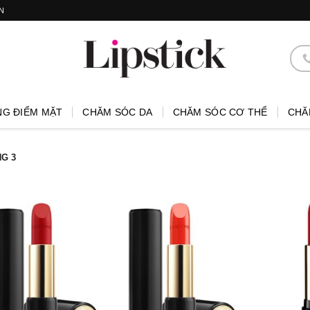
N
NG ĐIỂM MẶT
CHĂM SÓC DA
CHĂM SÓC CƠ THỂ
CHĂ
G 3