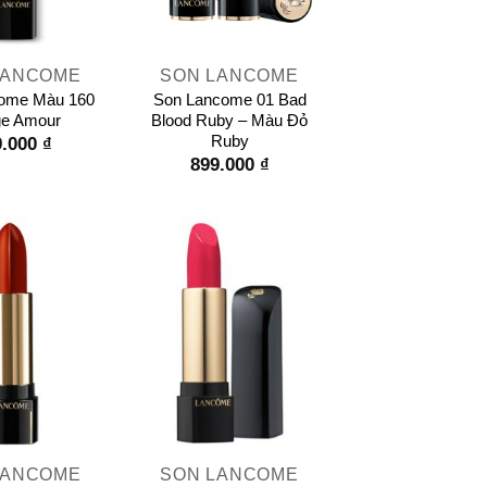
+
LANCOME
SON LANCOME
ome Màu 160
Son Lancome 01 Bad
e Amour
Blood Ruby – Màu Đỏ
Ruby
9.000
₫
899.000
₫
+
LANCOME
SON LANCOME