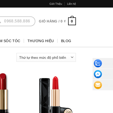
Giới Thiệu
Liên hệ
0968.588.886
0
GIỎ HÀNG /
0
₫
M SÓC TÓC
THƯƠNG HIỆU
BLOG
CHAT 
NHẮN 
ĐỂ LẠI