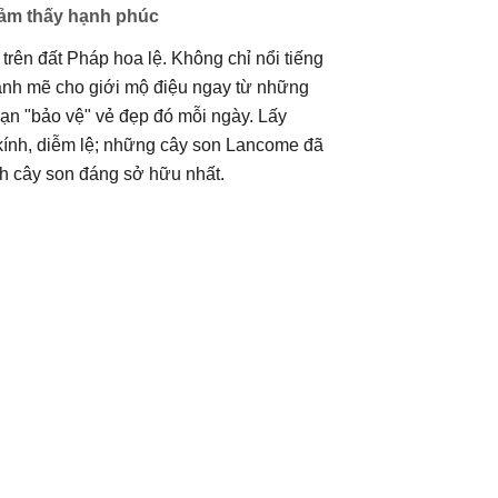
cảm thấy hạnh phúc
rên đất Pháp hoa lệ. Không chỉ nổi tiếng
nh mẽ cho giới mộ điệu ngay từ những
ạn "bảo vệ" vẻ đẹp đó mỗi ngày. Lấy
kính, diễm lệ; những cây son Lancome đã
ành cây son đáng sở hữu nhất.