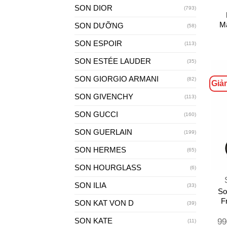
SON DIOR
(793)
M
SON DƯỠNG
(58)
SON ESPOIR
(113)
SON ESTÉE LAUDER
(35)
SON GIORGIO ARMANI
(82)
Giả
SON GIVENCHY
(113)
SON GUCCI
(160)
SON GUERLAIN
(199)
SON HERMES
(65)
+
SON HOURGLASS
(6)
SON ILIA
(33)
So
F
SON KAT VON D
(39)
SON KATE
99
(11)