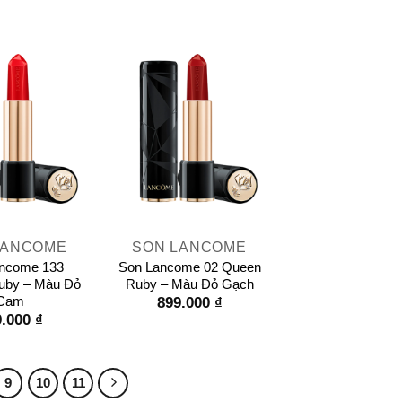
+
LANCOME
SON LANCOME
ncome 133
Son Lancome 02 Queen
uby – Màu Đỏ
Ruby – Màu Đỏ Gạch
Cam
899.000
₫
9.000
₫
9
10
11