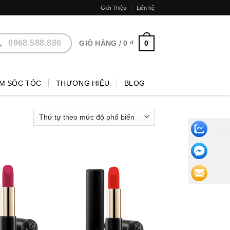
Giới Thiệu
Liên hệ
0968.588.886
0
GIỎ HÀNG /
0
₫
M SÓC TÓC
THƯƠNG HIỆU
BLOG
CHAT 
NHẮN 
ĐỂ LẠI