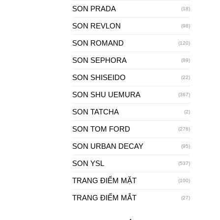
SON PRADA
(18)
SON REVLON
(98)
SON ROMAND
(120)
SON SEPHORA
(89)
SON SHISEIDO
(22)
SON SHU UEMURA
(367)
SON TATCHA
(2)
SON TOM FORD
(276)
SON URBAN DECAY
(95)
SON YSL
(537)
TRANG ĐIỂM MẶT
(100)
TRANG ĐIỂM MẮT
(27)