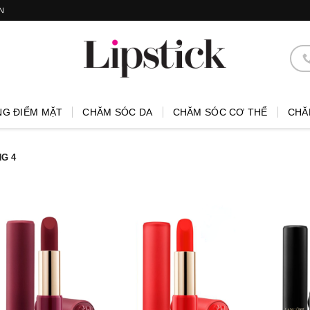
N
NG ĐIỂM MẶT
CHĂM SÓC DA
CHĂM SÓC CƠ THỂ
CHĂ
G 4