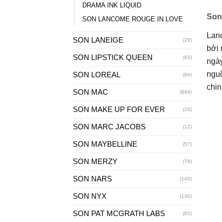
DRAMA INK LIQUID
Son
SON LANCOME ROUGE IN LOVE
Lanc
SON LANEIGE
(29)
bởi
SON LIPSTICK QUEEN
(63)
ngày
nguồ
SON LOREAL
(94)
chin
SON MAC
(694)
SON MAKE UP FOR EVER
(16)
SON MARC JACOBS
(12)
SON MAYBELLINE
(57)
SON MERZY
(79)
SON NARS
(145)
SON NYX
(140)
SON PAT MCGRATH LABS
(62)