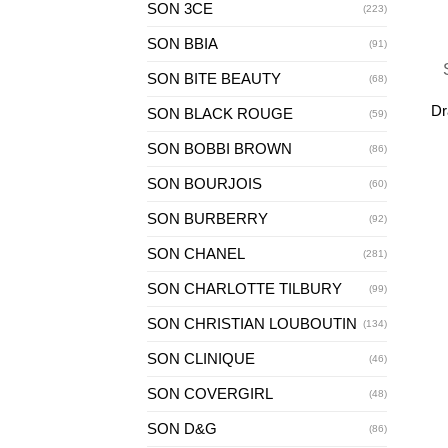
SON 3CE
(223)
+
SON BBIA
(91)
SON BITE BEAUTY
(68)
Dr
SON BLACK ROUGE
(59)
SON BOBBI BROWN
(86)
SON BOURJOIS
(60)
SON BURBERRY
(92)
SON CHANEL
(281)
SON CHARLOTTE TILBURY
(99)
SON CHRISTIAN LOUBOUTIN
(134)
SON CLINIQUE
(46)
SON COVERGIRL
(48)
+
SON D&G
(86)