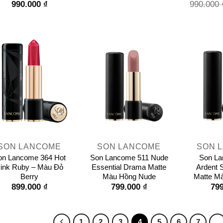
990.000
₫
990.000
+
+
SON LANCOME
SON LANCOME
SON 
on Lancome 364 Hot
Son Lancome 511 Nude
Son La
ink Ruby – Màu Đỏ
Essential Drama Matte
Ardent 
Berry
Màu Hồng Nude
Matte M
899.000
₫
799.000
₫
79
1
2
3
4
5
6
7
…