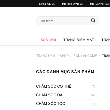
LIPSTICK.VN
|
THEPERFUME.VN
|
THEFLOWERS.V
SON MÔI
TRANG ĐIỂM MẮT
TRA
TRANG CHỦ
/
SHOP
/
SON LANCOME
/
TRAN
CÁC DANH MỤC SẢN PHẨM
CHĂM SÓC CƠ THỂ
(25)
CHĂM SÓC DA
(67)
CHĂM SÓC TÓC
(14)