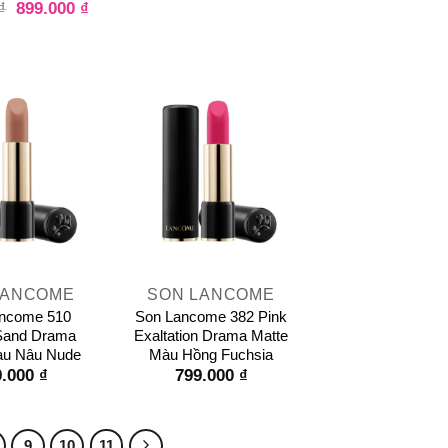
899.000
₫
₫
+
LANCOME
SON LANCOME
ncome 510
Son Lancome 382 Pink
Sand Drama
Exaltation Drama Matte
àu Nâu Nude
Màu Hồng Fuchsia
9.000
₫
799.000
₫
9
10
11