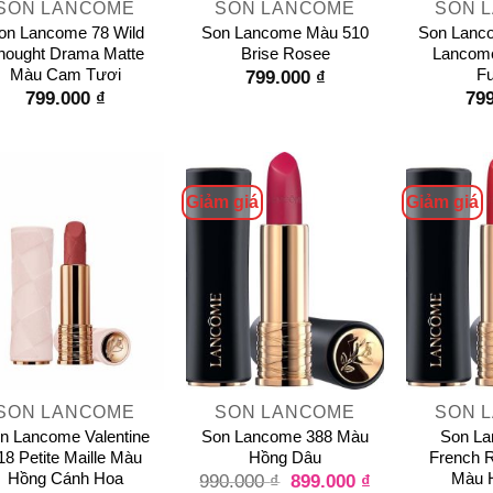
SON LANCOME
SON LANCOME
SON 
on Lancome 78 Wild
Son Lancome Màu 510
Son Lanc
hought Drama Matte
Brise Rosee
Lancom
Màu Cam Tươi
Fu
799.000
₫
799.000
₫
79
Giảm giá
Giảm giá
+
+
SON LANCOME
SON LANCOME
SON 
n Lancome Valentine
Son Lancome 388 Màu
Son La
18 Petite Maille Màu
Hồng Dâu
French 
Hồng Cánh Hoa
Màu 
899.000
₫
990.000
₫