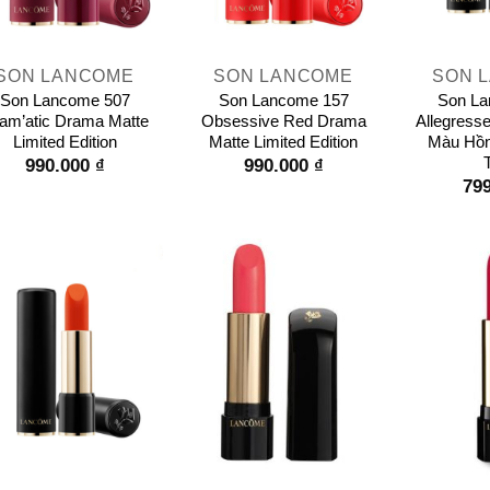
+
+
SON LANCOME
SON LANCOME
SON 
Son Lancome 507
Son Lancome 157
Son La
am’atic Drama Matte
Obsessive Red Drama
Allegress
Limited Edition
Matte Limited Edition
Màu Hồn
990.000
₫
990.000
₫
79
+
+