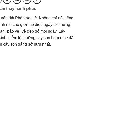
cảm thấy hạnh phúc
rên đất Pháp hoa lệ. Không chỉ nổi tiếng
nh mẽ cho giới mộ điệu ngay từ những
ạn "bảo vệ" vẻ đẹp đó mỗi ngày. Lấy
kính, diễm lệ; những cây son Lancome đã
ành cây son đáng sở hữu nhất.