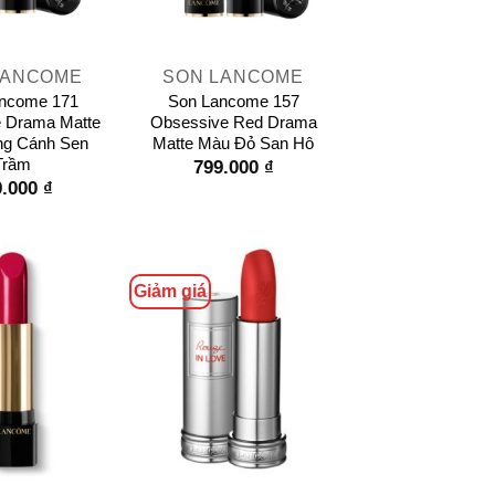
+
LANCOME
SON LANCOME
ncome 171
Son Lancome 157
e Drama Matte
Obsessive Red Drama
g Cánh Sen
Matte Màu Đỏ San Hô
Trầm
799.000
₫
9.000
₫
Giảm giá
+