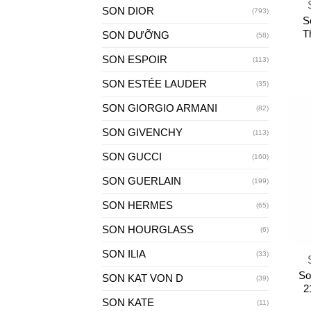
SON DIOR
(793)
S
T
SON DƯỠNG
(58)
SON ESPOIR
(113)
SON ESTÉE LAUDER
(35)
SON GIORGIO ARMANI
(82)
SON GIVENCHY
(113)
SON GUCCI
(160)
SON GUERLAIN
(199)
SON HERMES
(65)
SON HOURGLASS
(6)
+
SON ILIA
(33)
So
SON KAT VON D
(39)
2
SON KATE
(11)