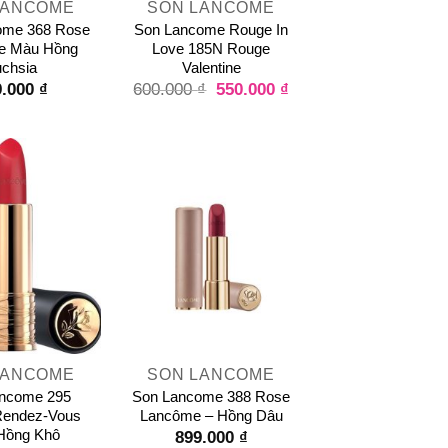
LANCOME
SON LANCOME
ome 368 Rose
Son Lancome Rouge In
e Màu Hồng
Love 185N Rouge
chsia
Valentine
9.000
₫
550.000
₫
600.000
₫
+
LANCOME
SON LANCOME
ncome 295
Son Lancome 388 Rose
Rendez-Vous
Lancôme – Hồng Dâu
Hồng Khô
899.000
₫