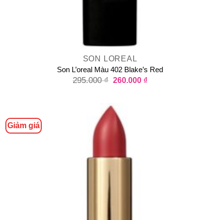
SON LOREAL
Son L’oreal Màu 402 Blake’s Red
295.000
₫
260.000
₫
Giảm giá