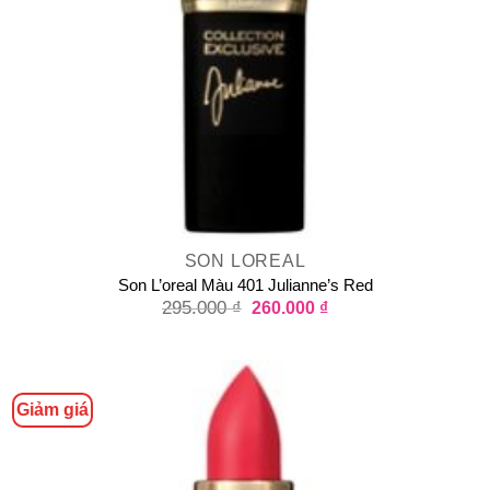
SON LOREAL
Son L’oreal Màu 401 Julianne’s Red
295.000
₫
260.000
₫
Giảm giá