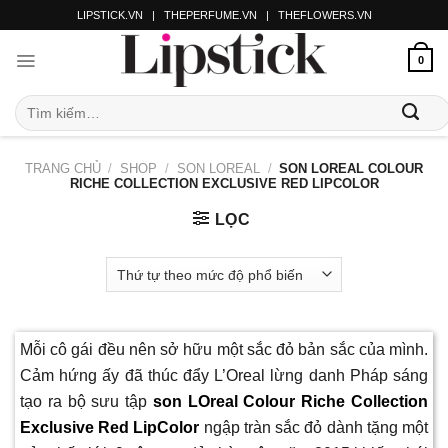
LIPSTICK.VN
|
THEPERFUME.VN
|
THEFLOWERS.VN
0
TRANG CHỦ
/
SHOP
/
SON LOREAL
/
SON LOREAL COLOUR
RICHE COLLECTION EXCLUSIVE RED LIPCOLOR
LỌC
Mỗi cô gái đều nên sở hữu một sắc đỏ bản sắc của mình.
Cảm hứng ấy đã thúc đẩy L’Oreal lừng danh Pháp sáng
tạo ra bộ sưu tập
son LOreal Colour Riche Collection
Exclusive Red LipColor
ngập tràn sắc đỏ dành tặng một