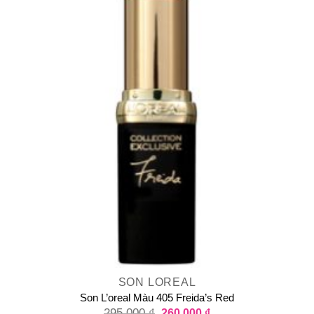
SON LOREAL
Son L’oreal Màu 405 Freida’s Red
295.000
₫
260.000
₫