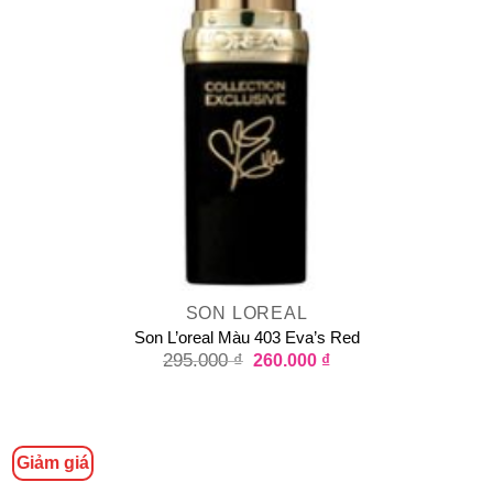
SON LOREAL
Son L’oreal Màu 403 Eva’s Red
295.000
₫
260.000
₫
Giảm giá