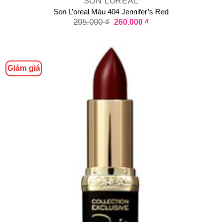
SON LOREAL
Son L’oreal Màu 404 Jennifer’s Red
295.000
₫
260.000
₫
Giảm giá