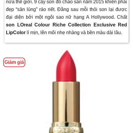
nửa thế giới. 9 cây son đỏ chào sân năm 2015 khiến phái
đẹp “săn lùng” ráo riết. Đằng sau mỗi thỏi son lại được
đại diện bởi một ngôi sao nữ hạng A Hollywood. Chất
son LOreal Colour Riche Collection Exclusive Red
LipColor
lì mịn, lên môi nhẹ nhàng và bền màu dài lâu.
Giảm giá