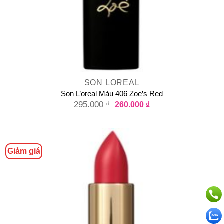
SON LOREAL
Son L’oreal Màu 406 Zoe’s Red
295.000
₫
260.000
₫
Giảm giá