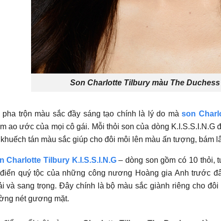
Son Charlotte Tilbury màu The Duchess 
 pha trộn màu sắc đầy sáng tạo chính là lý do mà
son Charlo
m ao ước của mọi cô gái. Mỗi thỏi son của dòng K.I.S.S.I.N.G 
khuếch tán màu sắc giúp cho đôi môi lên màu ấn tượng, bám l
 Charlotte Tilbury K.I.S.S.I.N.G
– dòng son gồm có 10 thỏi, 
 điển quý tộc của những công nương Hoàng gia Anh trước đâ
i và sang trọng. Đây chính là bộ màu sắc giành riêng cho đôi
ờng nét gương mặt.