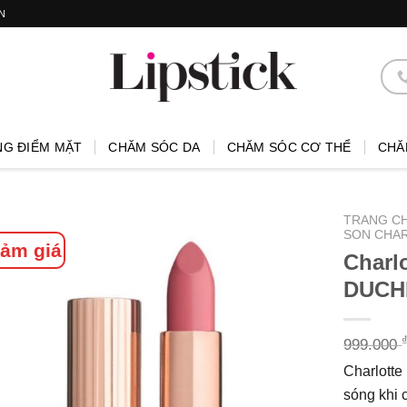
N
NG ĐIỂM MẶT
CHĂM SÓC DA
CHĂM SÓC CƠ THỂ
CHĂ
TRANG C
SON CHARL
ảm giá
Charl
DUCH
999.000
Charlotte
sóng khi 