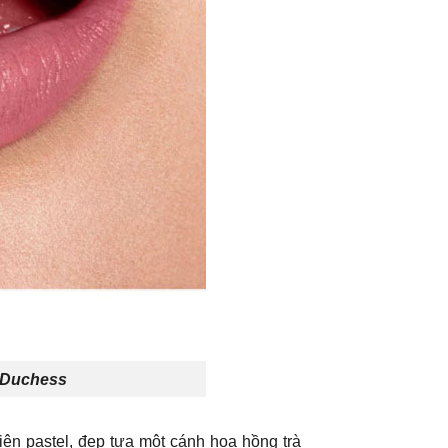
e Duchess
ên pastel, đẹp tựa một cánh hoa hồng trà