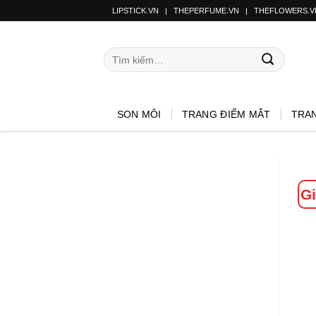
LIPSTICK.VN
|
THEPERFUME.VN
|
THEFLOWERS.V
SON MÔI
TRANG ĐIỂM MẮT
TRA
Gi