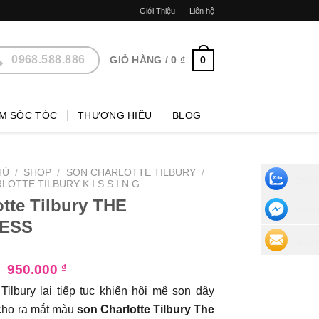
Giới Thiệu
Liên hệ
0968.588.886
0
GIỎ HÀNG /
0
₫
M SÓC TÓC
THƯƠNG HIỆU
BLOG
HỦ
/
SHOP
/
SON CHARLOTTE TILBURY
/
CHAT 
OTTE TILBURY K.I.S.S.I.N.G
otte Tilbury THE
NHẮN 
ESS
ĐỂ LẠI
₫
950.000
₫
 Tilbury lại tiếp tục khiến hội mê son dậy
cho ra mắt màu
son Charlotte Tilbury The