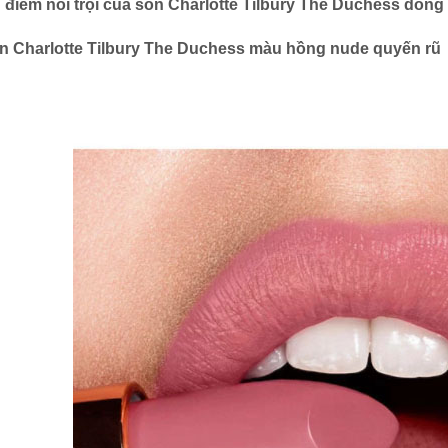
 điểm nổi trội của son Charlotte Tilbury The Duchess dòng K
n Charlotte Tilbury The Duchess màu hồng nude quyến rũ