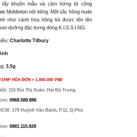
s
lấy khuôn mẫu và cảm hứng từ công
e Middleton nổi tiếng. Một sắc hồng nude
h như cánh hoa hồng trà được tôn lên
son dưỡng đặc trưng dòng K.I.S.S.I.NG.
iệu:
Charlotte Tilbury
Anh
g:
3,5g
SHIP HÓA ĐƠN > 1.000.000 VNĐ
Nội:
115 Bùi Thị Xuân, Hai Bà Trưng.
line:
0968.588.886
 HCM:
179 Huỳnh Văn Bánh, P.11, Q.Phú
line:
0981.115.928