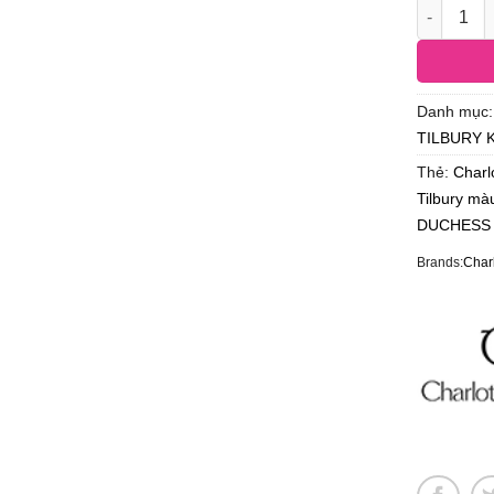
Danh mục
TILBURY K.
Thẻ:
Charl
Tilbury m
DUCHESS
Brands:
Charl