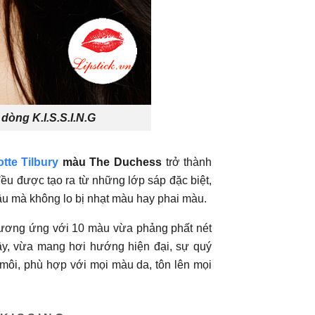
dòng K.I.S.S.I.N.G
tte Tilbury
màu The Duchess
trở thành
đều được tạo ra từ những lớp sáp đặc biệt,
âu mà không lo bị nhạt màu hay phai màu.
tương ứng với 10 màu vừa phảng phất nét
y, vừa mang hơi hướng hiện đại, sự quý
 môi, phù hợp với mọi màu da, tôn lên mọi