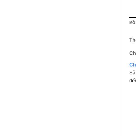
MÔ
Th
Ch
Ch
Sản
đế