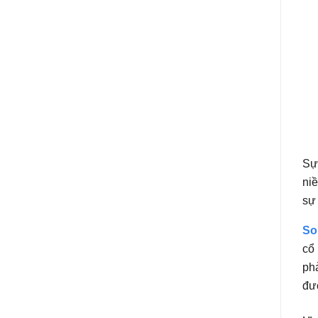
Sự
niề
sự 
Son
cổ
phả
đư