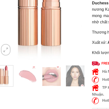
Duches
nương Kat
mong man
nhờ chất 
Thương h
Xuất xứ:
Khối lượn
FREE
Hà 
Hot
TP
Nhuận.
Hot