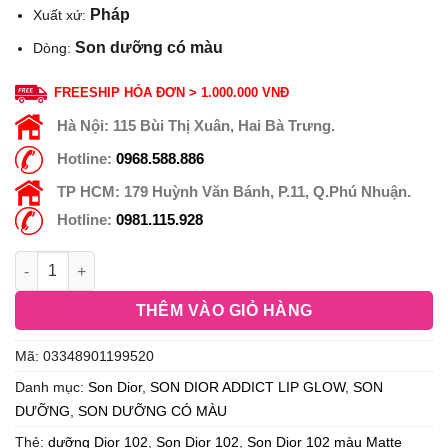
Pháp
Xuất xứ:
Son dưỡng có màu
Dòng:
FREESHIP HÓA ĐƠN > 1.000.000 VNĐ
Hà Nội:
115 Bùi Thị Xuân, Hai Bà Trưng.
Hotline:
0968.588.886
TP HCM:
179 Huỳnh Văn Bánh, P.11, Q.Phú Nhuận.
Hotline:
0981.115.928
THÊM VÀO GIỎ HÀNG
Mã:
03348901199520
Danh mục:
Son Dior
,
SON DIOR ADDICT LIP GLOW
,
SON
DƯỠNG
,
SON DƯỠNG CÓ MÀU
Thẻ:
dưỡng Dior 102
,
Son Dior 102
,
Son Dior 102 màu Matte