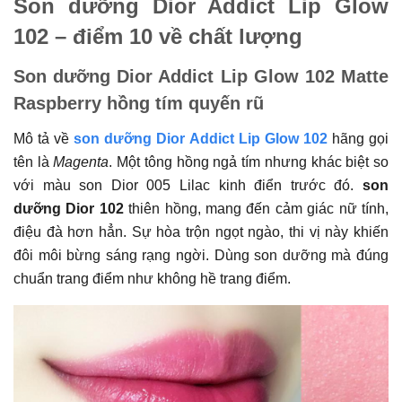
Son dưỡng Dior Addict Lip Glow
102 – điểm 10 về chất lượng
Son dưỡng Dior Addict Lip Glow 102 Matte
Raspberry hồng tím quyến rũ
Mô tả về
son dưỡng Dior Addict Lip Glow 102
hãng gọi
tên là
Magenta
. Một tông hồng ngả tím nhưng khác biệt so
với màu son Dior 005 Lilac kinh điển trước đó.
son
dưỡng Dior 102
thiên hồng, mang đến cảm giác nữ tính,
điệu đà hơn hẳn. Sự hòa trộn ngọt ngào, thi vị này khiến
đôi môi bừng sáng rạng ngời. Dùng son dưỡng mà đúng
chuẩn trang điểm như không hề trang điểm.