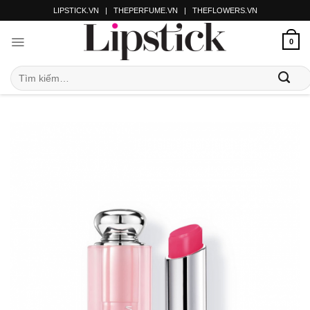
LIPSTICK.VN
|
THEPERFUME.VN
|
THEFLOWERS.VN
0