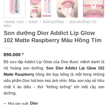
TRANG CHỦ
/
SHOP
/
SON DƯỠNG
/
SON DƯỠNG CÓ
MÀU
Son dưỡng Dior Addict Lip Glow
102 Matte Raspberry Màu Hồng Tím
890.000
₫
Bộ sưu tập Addict Lip Glow của Dior được mệnh danh là
nữ hoàng son dưỡng.
S
on Dior Addict Lip Glow 102
Matte Raspberry
hồng tím bay bổng là một trong những
siêu phẩm Dior hút trọn mọi ánh nhìn. Màu son này sở hữu
chất lì ảo diệu – thứ “không tưởng” với một cây son
dưỡng.
Dior
Nhà sản xuất: