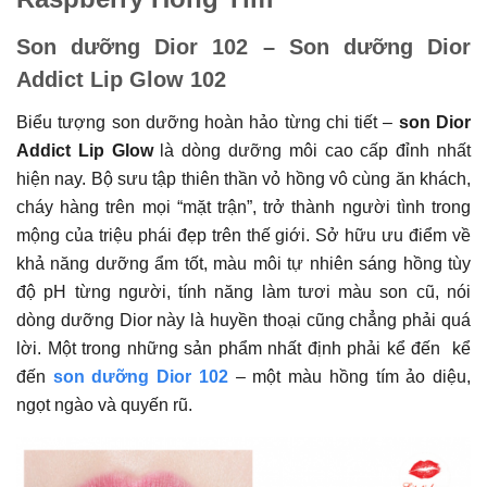
Son dưỡng Dior 102 – Son dưỡng Dior
Addict Lip Glow 102
Biểu tượng son dưỡng hoàn hảo từng chi tiết –
son Dior
Addict Lip Glow
là dòng dưỡng môi cao cấp đỉnh nhất
hiện nay. Bộ sưu tập thiên thần vỏ hồng vô cùng ăn khách,
cháy hàng trên mọi “mặt trận”, trở thành người tình trong
mộng của triệu phái đẹp trên thế giới. Sở hữu ưu điểm về
khả năng dưỡng ẩm tốt, màu môi tự nhiên sáng hồng tùy
độ pH từng người, tính năng làm tươi màu son cũ, nói
dòng dưỡng Dior này là huyền thoại cũng chẳng phải quá
lời. Một trong những sản phẩm nhất định phải kể đến kể
đến
son dưỡng Dior 102
– một màu hồng tím ảo diệu,
ngọt ngào và quyến rũ.