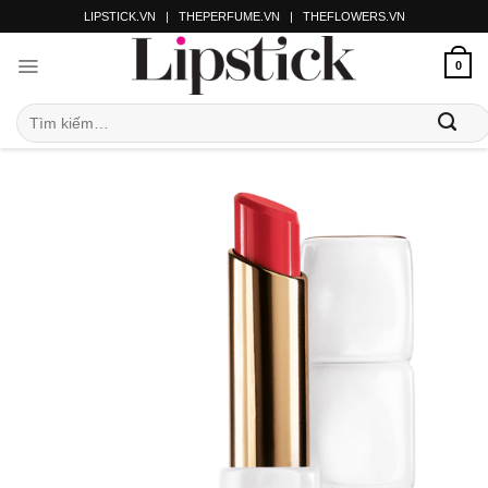
LIPSTICK.VN
|
THEPERFUME.VN
|
THEFLOWERS.VN
0