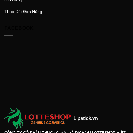
Theo Dõi Đơn Hàng
FACEBOOK
Lipstick.vn
CÔNG TY CỔ PHẦN THƯƠNG MẠI VÀ DỊCH VỤ LOTTESHOP VIỆT