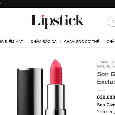
N
NG ĐIỂM MẶT
CHĂM SÓC DA
CHĂM SÓC CƠ THỂ
CHĂ
TRANG C
GIVENCHY
Son G
Exclu
839.00
Son Give
“con cưn