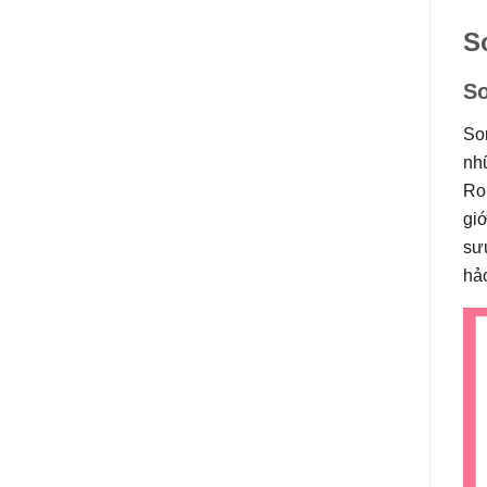
S
So
So
nh
Ro
giớ
sư
hảo