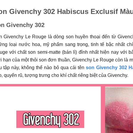
on Givenchy 302 Habiscus Exclusif Mà
n Givenchy 302
n Givenchy Le Rouge là dòng son huyền thoại đến từ Givench
ững loại nước hoa, mỹ phẩm sang trọng, tinh tế bậc nhất ch
uge với chất son semi-matte (bán lì) đỉnh nhất hiện nay với 
i hạn của một thỏi son đơn thuần, Givenchy Le Rouge còn là mộ
u tập này, không thể nào bỏ qua cái tên
son Givenchy 302 H
, quyến rũ, tượng trưng cho khí chất riêng biệt của Givenchy.