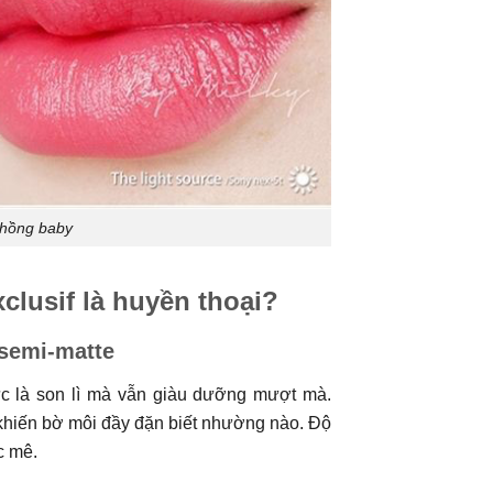
 hồng baby
clusif là huyền thoại?
 semi-matte
c là son lì mà vẫn giàu dưỡng mượt mà.
khiến bờ môi đầy đặn biết nhường nào. Độ
c mê.