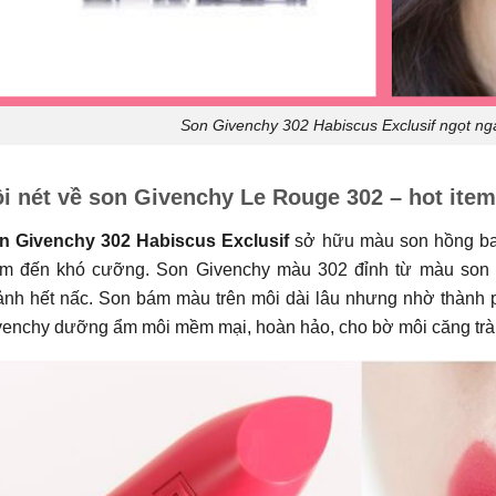
Son Givenchy 302 Habiscus Exclusif ngọt n
i nét về son Givenchy Le Rouge 302 – hot ite
n Givenchy 302 Habiscus Exclusif
sở hữu màu son hồng bab
ìm đến khó cưỡng. Son Givenchy màu 302 đỉnh từ màu son ch
ảnh hết nấc. Son bám màu trên môi dài lâu nhưng nhờ thành 
venchy dưỡng ẩm môi mềm mại, hoàn hảo, cho bờ môi căng trà