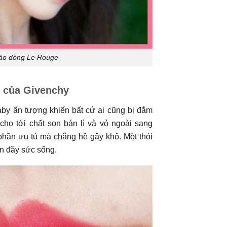
gào dòng Le Rouge
m của Givenchy
y ấn tượng khiến bất cứ ai cũng bị đắm
o tới chất son bán lì và vỏ ngoài sang
phần ưu tú mà chẳng hề gây khô. Một thỏi
n đầy sức sống.