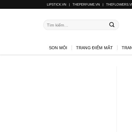
LIPSTICK.VN
|
THEPERFUME.VN
|
THEFLOWERS.V
SON MÔI
TRANG ĐIỂM MẮT
TRA