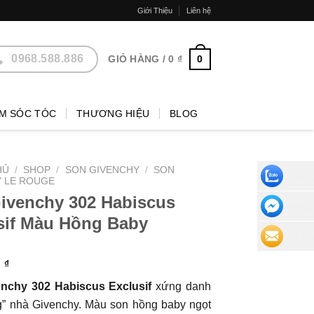
Giới Thiệu
Liên hệ
0968.588.886
0
GIỎ HÀNG /
0
₫
M SÓC TÓC
THƯƠNG HIỆU
BLOG
HỦ
/
SHOP
/
SON GIVENCHY
/
SON
CHAT 
 LE ROUGE
ivenchy 302 Habiscus
NHẮN 
sif Màu Hồng Baby
ĐỂ LẠI
0
₫
nchy 302 Habiscus Exclusif
xứng danh
g” nhà Givenchy. Màu son hồng baby ngọt