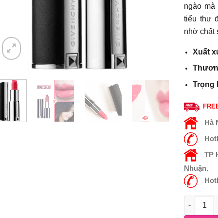
ngào mà 
tiểu thư
nhờ chất 
Xuất x
Thươn
Trọng 
FREE
Hà 
Hot
TP
Nhuận.
Hot