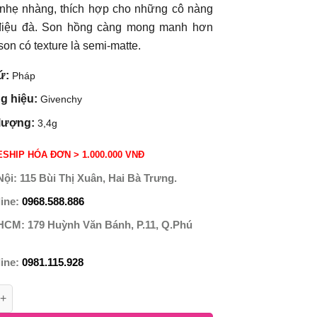
nhẹ nhàng, thích hợp cho những cô nàng
 điệu đà. Son hồng càng mong manh hơn
son có texture là semi-matte.
ứ:
Pháp
g hiệu:
Givenchy
lượng:
3,4g
SHIP HÓA ĐƠN > 1.000.000 VNĐ
Nội:
115 Bùi Thị Xuân, Hai Bà Trưng.
line:
0968.588.886
 HCM:
179 Huỳnh Văn Bánh, P.11, Q.Phú
line:
0981.115.928