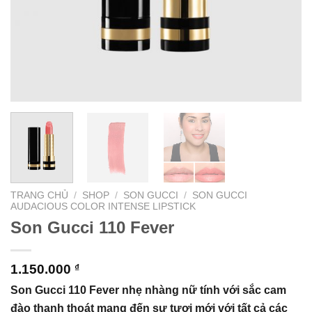
TRANG CHỦ
/
SHOP
/
SON GUCCI
/
SON GUCCI
AUDACIOUS COLOR INTENSE LIPSTICK
Son Gucci 110 Fever
1.150.000
₫
Son Gucci 110 Fever nhẹ nhàng nữ tính với sắc cam
đào thanh thoát mang đến sự tươi mới với tất cả các