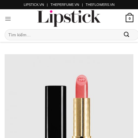
LIPSTICK.VN
|
THEPERFUME.VN
|
THEFLOWERS.VN
0