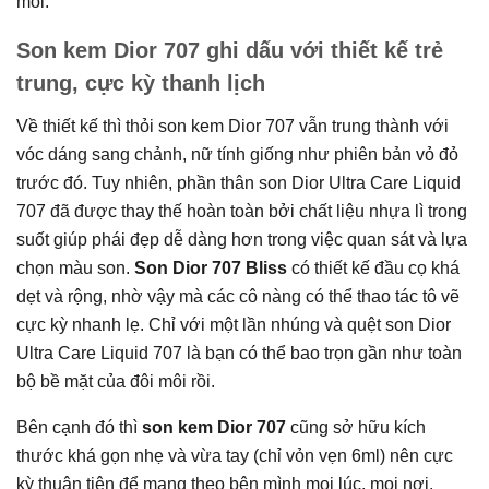
môi.
Son kem Dior 707 ghi dấu với thiết kế trẻ
trung, cực kỳ thanh lịch
Về thiết kế thì thỏi son kem Dior 707 vẫn trung thành với
vóc dáng sang chảnh, nữ tính giống như phiên bản vỏ đỏ
trước đó. Tuy nhiên, phần thân son Dior Ultra Care Liquid
707 đã được thay thế hoàn toàn bởi chất liệu nhựa lì trong
suốt giúp phái đẹp dễ dàng hơn trong việc quan sát và lựa
chọn màu son.
Son Dior 707 Bliss
có thiết kế đầu cọ khá
dẹt và rộng, nhờ vậy mà các cô nàng có thể thao tác tô vẽ
cực kỳ nhanh lẹ. Chỉ với một lần nhúng và quệt son Dior
Ultra Care Liquid 707 là bạn có thể bao trọn gần như toàn
bộ bề mặt của đôi môi rồi.
Bên cạnh đó thì
son kem Dior 707
cũng sở hữu kích
thước khá gọn nhẹ và vừa tay (chỉ vỏn vẹn 6ml) nên cực
kỳ thuận tiện để mang theo bên mình mọi lúc, mọi nơi.