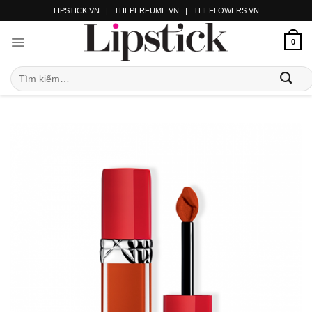
LIPSTICK.VN
|
THEPERFUME.VN
|
THEFLOWERS.VN
0