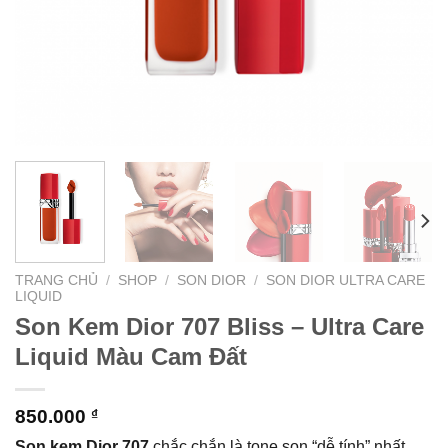
TRANG CHỦ
/
SHOP
/
SON DIOR
/
SON DIOR ULTRA CARE
LIQUID
Son Kem Dior 707 Bliss – Ultra Care
Liquid Màu Cam Đất
850.000
₫
Son kem Dior 707
chắc chắn là tone son “dễ tính” nhất