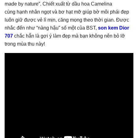
made by nature”. Chiết xuất từ dầu hoa Camelina
cùng hạnh nhân ngọt và bơ hạt mỡ giúp bờ môi phái đẹp
luôn giữ được vẻ lì mịn, căng mọng theo thời gian. Được
nhắc đến như “nàng hậu” số một của BST,
son kem Dior
707
chắc hẳn là gợi ý làm đẹp mà bạn không nên bỏ lỡ
trong mùa thu này!