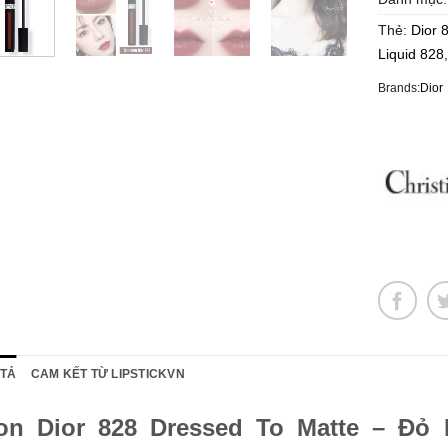
Thẻ:
Dior 
Liquid 828
Brands:
Dior
 TẢ
CAM KẾT TỪ LIPSTICKVN
on Dior 828 Dressed To Matte – Đỏ