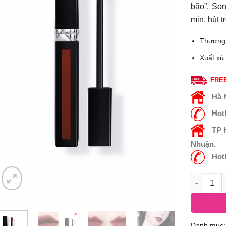
bão”. Son
mịn, hút t
Thương
Xuất xứ
FREE
Hà 
Hot
TP
Nhuận.
Hot
Danh mục