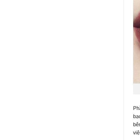
Ph
bạc
bê
việ