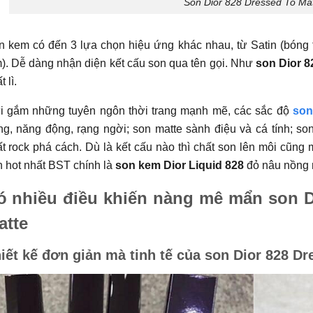
Son Dior 828 Dressed To Ma
 kem có đến 3 lựa chọn hiệu ứng khác nhau, từ Satin (bóng tự
). Dễ dàng nhận diện kết cấu son qua tên gọi. Như
son Dior 8
t lì.
i gắm những tuyên ngôn thời trang mạnh mẽ, các sắc độ
son
ng, năng động, rạng ngời; son matte sành điệu và cá tính; son
ất rock phá cách. Dù là kết cấu nào thì chất son lên môi cũn
 hot nhất BST chính là
son kem Dior Liquid 828
đỏ nâu nồng 
ó nhiều điều khiến nàng mê mẩn son D
atte
iết kế đơn giản mà tinh tế của son Dior 828 Dr