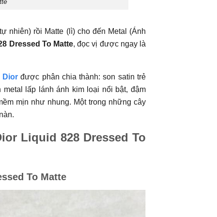
tte
 nhiên) rồi Matte (lì) cho đến Metal (Ánh
28 Dressed To Matte
, đọc vị được ngay là
 Dior
được phân chia thành: son satin trẻ
 metal lấp lánh ánh kim loại nổi bật, đậm
g mềm mịn như nhung. Một trong những cây
nàn.
ior Liquid 828 Dressed To
essed To Matte