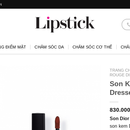
N
NG ĐIỂM MẶT
CHĂM SÓC DA
CHĂM SÓC CƠ THỂ
CHĂ
TRANG C
ROUGE DI
Son K
Dress
830.00
Son Dior
son kem D