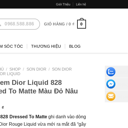
Giới Thiệu
Liên hệ
0968.588.886
0
GIỎ HÀNG /
0
₫
M SÓC TÓC
THƯƠNG HIỆU
BLOG
HỦ
/
SHOP
/
SON DIOR
/
SON DIOR
CHAT 
OR LIQUID
em Dior Liquid 828
NHẮN 
ed To Matte Màu Đỏ Nâu
ĐỂ LẠI
0
₫
 828 Dressed To Matte
ghi danh vào dòng
ior Rouge Liquid vừa mới ra mắt đã “gây