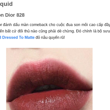
iquid
n Dior 828
or đánh dấu màn comeback cho cuộc đua son môi cao cấp đầy 
iến bất cứ đối thủ nào cũng phải dè chừng. Đó chính là bộ sư
8 Dressed To Matte
đỏ nâu quyến rũ!