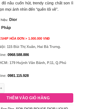
 đỏ nâu cuốn hút, trendy cùng chất son lì
rọn mọi ánh nhìn đến “quên lối về”.
Dior
 hiệu:
Pháp
:
SHIP HÓA ĐƠN > 1.000.000 VNĐ
Nội:
115 Bùi Thị Xuân, Hai Bà Trưng.
line:
0968.588.886
 HCM:
179 Huỳnh Văn Bánh, P.11, Q.Phú
line:
0981.115.928
THÊM VÀO GIỎ HÀNG
:
Son Dior
,
SON DIOR ROUGE DIOR LIQUID