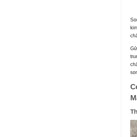
Son
kim
chấ
Gử
tru
ch
son
C
M
Th