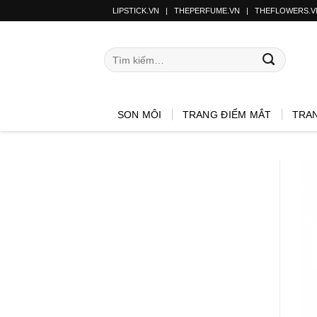
LIPSTICK.VN
|
THEPERFUME.VN
|
THEFLOWERS.V
SON MÔI
TRANG ĐIỂM MẮT
TRA