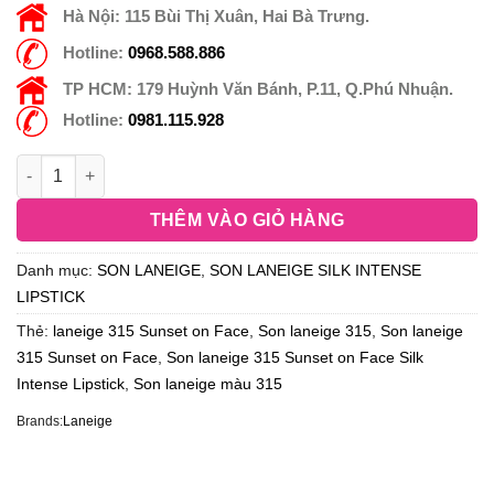
Hà Nội:
115 Bùi Thị Xuân, Hai Bà Trưng.
Hotline:
0968.588.886
TP HCM:
179 Huỳnh Văn Bánh, P.11, Q.Phú Nhuận.
Hotline:
0981.115.928
THÊM VÀO GIỎ HÀNG
Danh mục:
SON LANEIGE
,
SON LANEIGE SILK INTENSE
LIPSTICK
Thẻ:
laneige 315 Sunset on Face
,
Son laneige 315
,
Son laneige
315 Sunset on Face
,
Son laneige 315 Sunset on Face Silk
Intense Lipstick
,
Son laneige màu 315
Brands:
Laneige