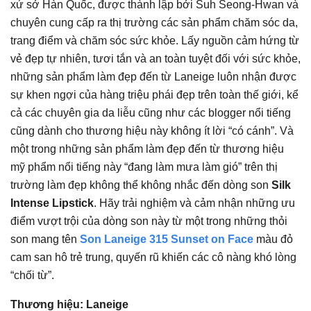
xứ sở Hàn Quốc, được thành lập bởi Suh Seong-Hwan và
chuyên cung cấp ra thị trường các sản phẩm chăm sóc da,
trang điểm và chăm sóc sức khỏe. Lấy nguồn cảm hứng từ
vẻ đẹp tự nhiên, tươi tắn và an toàn tuyệt đối với sức khỏe,
những sản phẩm làm đẹp đến từ Laneige luôn nhận được
sự khen ngợi của hàng triệu phái đẹp trên toàn thế giới, kể
cả các chuyên gia da liễu cũng như các blogger nổi tiếng
cũng dành cho thương hiệu này không ít lời “có cánh”. Và
một trong những sản phẩm làm đẹp đến từ thương hiệu
mỹ phẩm nổi tiếng này “đang làm mưa làm gió” trên thị
trường làm đẹp không thể không nhắc đến dòng son
Silk
Intense Lipstick
. Hãy trải nghiệm và cảm nhận những ưu
điểm vượt trội của dòng son này từ một trong những thỏi
son mang tên
Son Laneige 315 Sunset on Face
màu đỏ
cam san hô trẻ trung, quyến rũ khiến các cô nàng khó lòng
“chối từ”.
Thương hiệu: Laneige