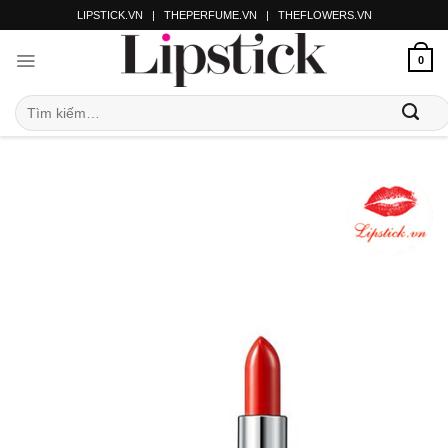
LIPSTICK.VN
|
THEPERFUME.VN
|
THEFLOWERS.VN
0