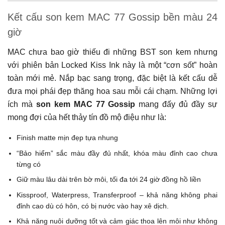
Kết cấu son kem MAC
77 Gossip
bền màu 24
giờ
MAC chưa bao giờ thiếu đi những BST son kem nhưng
với phiên bản Locked Kiss Ink này là một “cơn sốt” hoàn
toàn mới mẻ. Nắp bạc sang trọng, đặc biệt là kết cấu dễ
đưa mọi phái đẹp thăng hoa sau mỗi cái chạm. Những lợi
ích mà
son kem MAC 77 Gossip
mang đấy đủ đầy sự
mong đợi của hết thảy tín đồ mộ điệu như là:
Finish matte mịn đẹp tựa nhung
“Bảo hiểm” sắc màu đầy đủ nhất, khóa màu đỉnh cao chưa
từng có
Giữ màu lâu dài trên bờ môi, tối đa tới 24 giờ đồng hồ liền
Kissproof, Waterpress, Transferproof – khả năng không phai
đỉnh cao dù có hôn, có bị nước vào hay xê dịch.
Khả năng nuôi dưỡng tốt và cảm giác thoa lên môi như không