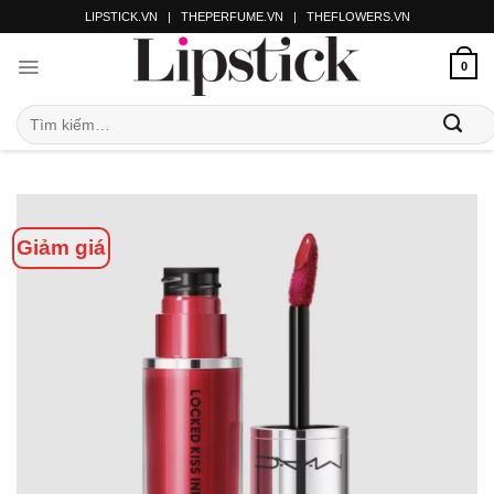
LIPSTICK.VN
|
THEPERFUME.VN
|
THEFLOWERS.VN
0
Giảm giá