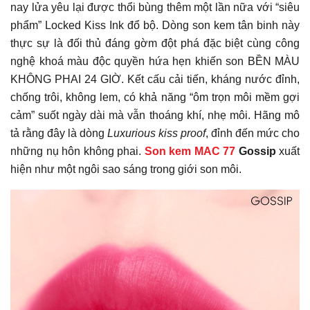
nay lửa yêu lại được thổi bùng thêm một lần nữa với “siêu
phẩm” Locked Kiss Ink đổ bộ. Dòng son kem tân binh này
thực sự là đối thủ đáng gờm đột phá đặc biệt cùng công
nghệ khoá màu độc quyền hứa hẹn khiến son BỀN MÀU
KHÔNG PHAI 24 GIỜ. Kết cấu cải tiến, kháng nước đỉnh,
chống trôi, không lem, có khả năng “ôm trọn môi mềm gợi
cảm” suốt ngày dài mà vẫn thoáng khí, nhẹ môi. Hãng mô
tả rằng đây là dòng
Luxurious kiss proof
, đỉnh đến mức cho
những nụ hôn không phai.
Son kem MAC 77
Gossip
xuất
hiện như một ngôi sao sáng trong giới son môi.