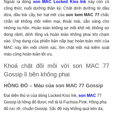
Ngoài ra dòng
son MAC Locked Kiss Ink
này còn có
công thức nuôi dưỡng thần kỳ. Chất dinh dưỡng từ dầu
dừa, dầu trái cây, bơ hạt mỡ của
son kem MAC 77
chắc
chắn sẽ không môi mềm mại, thoải mái, sẵn sàng cho
những nụ hôn. Hoàn toàn không sợ môi khô nẻ, không sợ
đọng rãnh, dính lông và hoàn toàn không phai khi chạm
vào. Ứng dụng của phiên bản nắp bạc hoàn toàn mới của
MAC này lên môi chính xác, ôm chặt môi mà kiểm soát
màu cũng hoàn toàn tối ưu.
Khoá chặt đôi môi với son MAC 77
Gossip lì bền không phai
HỒNG ĐỎ – Màu của son MAC 77 Gossip
Đại diện thú vị của dòng Locked Kiss Ink,
son MAC
77
Gossip là hồng đỏ được mô tả là Fuchsia Pink. Hồng pha
đỏ rực rỡ, chuẩn Gossip. Sắc độ này không quá kén da,