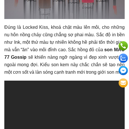
Đúng là Locked Kiss, khoá chặt màu lên môi, cho những
nụ hôn nồng cháy cũng chẳng sợ phai màu. Sắc độ in bền
như Ink, một thứ màu tự nhiên không hề phải tốn thời gian
mà vẫn “ăn” vào môi đỉnh cao. Sắc hồng đỏ của
son MAC
77 Gossip
sẽ khiến nàng ngỡ ngàng vì đẹp xinh vượt cả
ngoài mong đợi. Kiểu son kem này chắc chắn sẽ tạo nên
một cơn sốt và làn sóng cạnh tranh mới trong giới son môi.