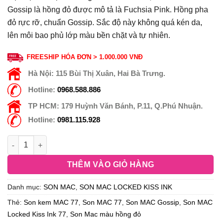
Gossip là hồng đỏ được mô tả là Fuchsia Pink. Hồng pha
đỏ rực rỡ, chuẩn Gossip. Sắc độ này không quá kén da,
lên môi bao phủ lớp màu bền chặt và tự nhiên.
FREESHIP HÓA ĐƠN > 1.000.000 VNĐ
Hà Nội:
115 Bùi Thị Xuân, Hai Bà Trưng.
Hotline:
0968.588.886
TP HCM:
179 Huỳnh Văn Bánh, P.11, Q.Phú Nhuận.
Hotline:
0981.115.928
THÊM VÀO GIỎ HÀNG
Danh mục:
SON MAC
,
SON MAC LOCKED KISS INK
Thẻ:
Son kem MAC 77
,
Son MAC 77
,
Son MAC Gossip
,
Son MAC
Locked Kiss Ink 77
,
Son Mac màu hồng đỏ