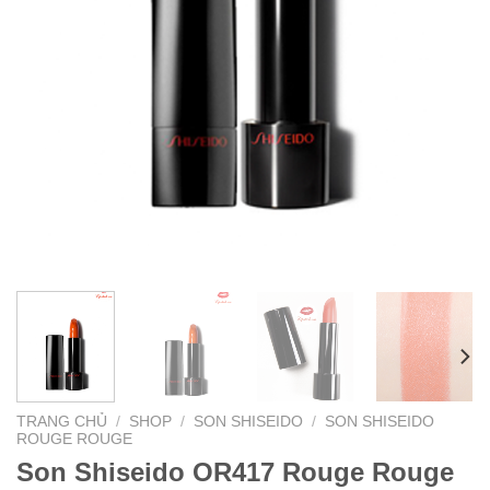
TRANG CHỦ
/
SHOP
/
SON SHISEIDO
/
SON SHISEIDO
ROUGE ROUGE
Son Shiseido OR417 Rouge Rouge