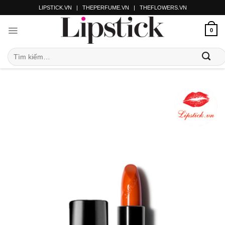
LIPSTICK.VN
|
THEPERFUME.VN
|
THEFLOWERS.VN
0