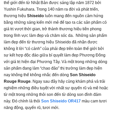
thế giới đến từ Nhật Bản được sáng lập năm 1872 bởi
Yushin Fukuhara. Trong 140 năm ra đời và phát triển,
thương hiệu
Shiseido
luôn mang đến nguồn cảm hứng
bằng những sáng kiến mới mẻ để tạo ra các sản phẩm có
giá trị vượt thời gian, trở thành thương hiệu tiên phong
trong lĩnh vực làm đẹp và chăm sóc da. Những sản phẩm
làm đẹp đến từ thương hiệu Shiseido đã nhận được
không ít lời “có cánh” của phái đẹp trên toàn thế giới bởi
sự kết hợp độc đáo giữa bí quyết làm đẹp Phương Đông
với giá trị hiện đại Phương Tây. Và một trong những dòng
sản phẩm đang làm “chao đảo” thị trường làm đẹp hiện
nay không thể không nhắc đến dòng
Son Shiseido
Rouge Rouge
. Ngay sau đây hãy cùng khám phá và trải
nghiệm những điều tuyệt vời nhất sự quyến rũ và mê hoặc
từ một trong những thỏi son đến từ dòng son đình đám
này. Đó chính là thỏi
Son Shiseido OR417
màu cam tươi
năng động, quyến rũ, tươi mới.