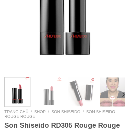
TRANG CHỦ
/
SHOP
/
SON SHISEIDO
/
SON SHISEIDO
ROUGE ROUGE
Son Shiseido RD305 Rouge Rouge