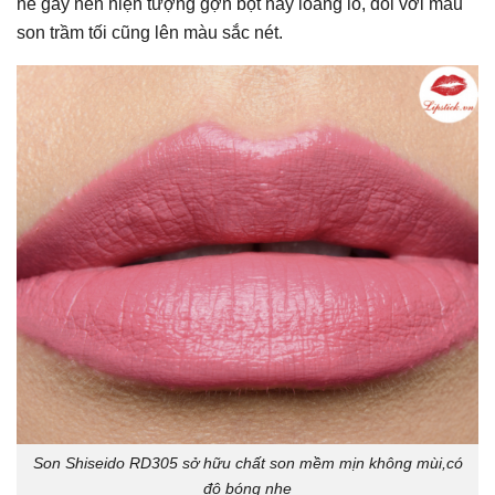
hề gây nên hiện tượng gợn bột hay loang lổ, đối với màu
son trầm tối cũng lên màu sắc nét.
Son Shiseido RD305 sở hữu chất son mềm mịn không mùi,có
độ bóng nhẹ