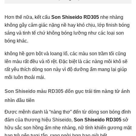
Hơn thế nữa, kết cấu
Son Shiseido RD305
nhẹ nhàng
không gây cảm giác nặng nề hay khó chịu, lớp finish bóng
sáng và tinh tế chứ không bóng lưỡng như các loại son
bóng khác.
không hề gợn bột và loang lổ, các màu son trầm tối cũng
lên màu rất đều và rõ rệt. Đặc biệt là các nàng môi khô sẽ
rất yêu thích dòng son này vì độ dưỡng ẩm mang lại giúp
môi luôn thoải mái.
Son Shiseido màu RD305 đốn gục trái tim nàng từ ánh
nhìn đầu tiên
Được mệnh danh là “nàng thơ” đến từ dòng son bóng đình
đám của thương hiệu Shiseido,
Son Shiseido RD305
sở
hữu sắc son hồng ấm nhẹ nhàng, nữ tính khiến gương mặt
bạn trở nên tươi tắn, rạng ngời hơn bao giờ hết.