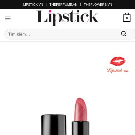
LIPSTICK.VN
|
THEPERFUME.VN
|
THEFLOWERS.VN
0