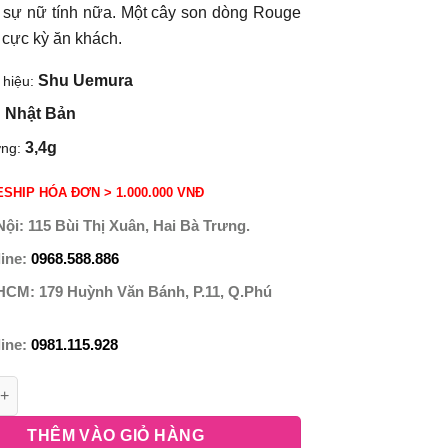
 sự nữ tính nữa. Một cây son dòng Rouge
 cực kỳ ăn khách.
Shu Uemura
 hiệu:
Nhật Bản
:
3,4g
ợng:
SHIP HÓA ĐƠN > 1.000.000 VNĐ
Nội:
115 Bùi Thị Xuân, Hai Bà Trưng.
line:
0968.588.886
 HCM:
179 Huỳnh Văn Bánh, P.11, Q.Phú
line:
0981.115.928
THÊM VÀO GIỎ HÀNG