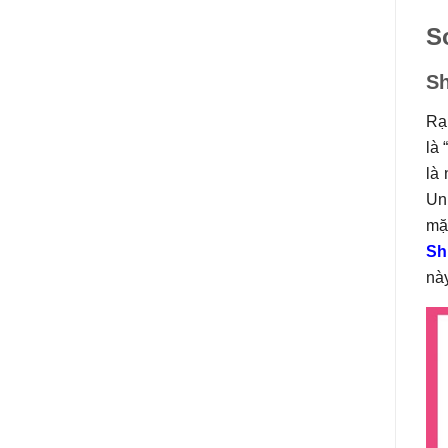
S
Sh
Rạ
là
là 
Unl
mặ
Sh
này