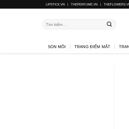
LIPSTICK.VN
|
THEPERFUME.VN
|
THEFLOWERS.V
SON MÔI
TRANG ĐIỂM MẮT
TRA