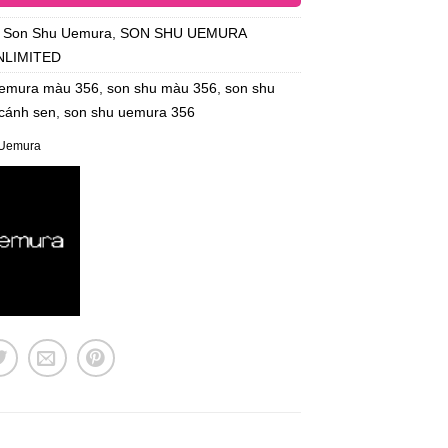
:
Son Shu Uemura
,
SON SHU UEMURA
NLIMITED
uemura màu 356
,
son shu màu 356
,
son shu
cánh sen
,
son shu uemura 356
Uemura