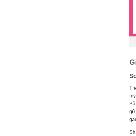
G
So
Th
mỹ
Bả
gử
ga
Shu