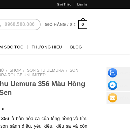
Giới Thiệu
Liên hệ
0968.588.886
0
GIỎ HÀNG /
0
₫
M SÓC TÓC
THƯƠNG HIỆU
BLOG
HỦ
/
SHOP
/
SON SHU UEMURA
/
SON
CHAT 
URA ROUGE UNLIMITED
hu Uemura 356 Màu Hồng
NHẮN 
Sen
ĐỂ LẠI
0
₫
 356
là bản hòa ca của tông hồng và tím.
son sành điệu, yêu kiều, kiêu sa và còn