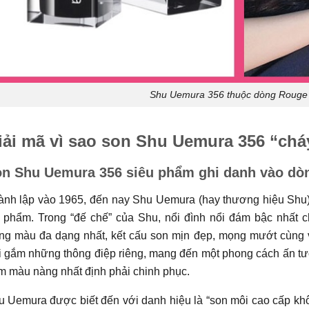
Shu Uemura 356 thuộc dòng Rouge 
iải mã vì sao son Shu Uemura 356 “chá
n Shu Uemura 356 siêu phẩm ghi danh vào dò
ành lập vào 1965, đến nay Shu Uemura (hay thương hiệu Shu) v
 phẩm. Trong “đế chế” của Shu, nổi đình nổi đám bậc nhất 
ng màu đa dạng nhất, kết cấu son mịn đẹp, mọng mướt cùng v
i gắm những thông điệp riêng, mang đến một phong cách ấn tư
m màu nàng nhất định phải chinh phục.
 Uemura được biết đến với danh hiệu là “son môi cao cấp khô