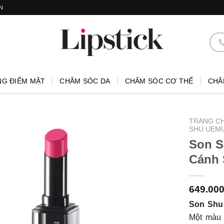
N
NG ĐIỂM MẶT
CHĂM SÓC DA
CHĂM SÓC CƠ THỂ
CHĂ
TRANG C
SHU UEM
Son S
Cánh 
649.00
Son Shu
Một màu 