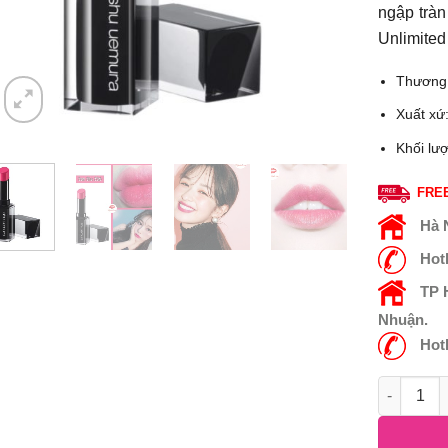
ngập tràn
Unlimited
Thương
Xuất xứ
Khối lư
FREE
Hà 
Hot
TP
Nhuận.
Hot