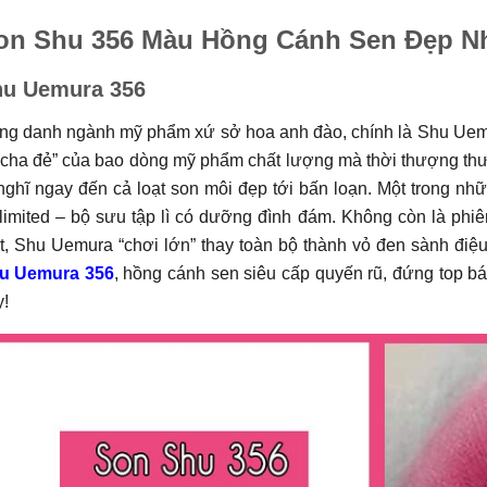
on Shu 356 Màu Hồng Cánh Sen Đẹp N
u Uemura 356
ng danh ngành mỹ phẩm xứ sở hoa anh đào, chính là Shu Uem
 “cha đẻ” của bao dòng mỹ phẩm chất lượng mà thời thượng t
nghĩ ngay đến cả loạt son môi đẹp tới bấn loạn. Một trong n
imited – bộ sưu tập lì có dưỡng đình đám. Không còn là phiê
t, Shu Uemura “chơi lớn” thay toàn bộ thành vỏ đen sành đi
u Uemura 356
, hồng cánh sen siêu cấp quyến rũ, đứng top b
!